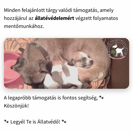
Minden felajánlott tárgy valódi támogatás, amely
hozzájárul az
állatévédelemért
végzett folyamatos
mentőmunkához.
A legapróbb támogatás is fontos segítség, 🐾
Köszönjük!
🐾 Legyél Te is Állatvédő! 🐾