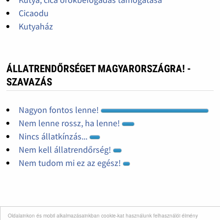
Cicaodu
Kutyaház
ÁLLATRENDŐRSÉGET MAGYARORSZÁGRA! -
SZAVAZÁS
Nagyon fontos lenne!
Nem lenne rossz, ha lenne!
Nincs állatkínzás...
Nem kell állatrendőrség!
Nem tudom mi ez az egész!
Oldalainkon és mobil alkalmazásainkban cookie-kat használunk felhasználói élmény