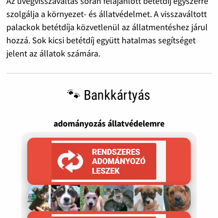
Az üvegvisszaváltás során felajánlott betétdíj egyszerre
szolgálja a környezet- és állatvédelmet. A visszaváltott
palackok betétdíja közvetlenül az állatmentéshez járul
hozzá. Sok kicsi betétdíj együtt hatalmas segítséget
jelent az állatok számára.
🐾 Bankkártyás
adományozás állatvédelemre