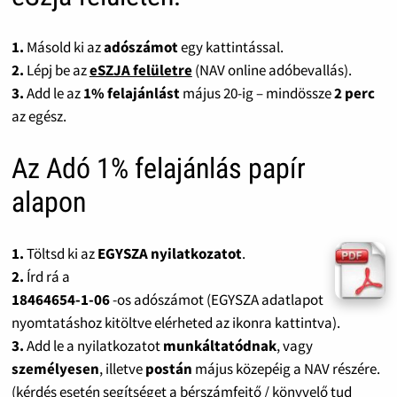
1.
Másold ki az
adószámot
egy kattintással.
2.
Lépj be az
eSZJA felületre
(NAV online adóbevallás).
3.
Add le az
1% felajánlást
május 20-ig – mindössze
2 perc
az egész.
Az Adó 1% felajánlás papír
alapon
1.
Töltsd ki az
EGYSZA nyilatkozatot
.
2.
Írd rá a
18464654-1-06
-os adószámot (EGYSZA adatlapot
nyomtatáshoz kitöltve elérheted az ikonra kattintva).
3.
Add le a nyilatkozatot
munkáltatódnak
, vagy
személyesen
, illetve
postán
május közepéig a NAV részére.
(kérdés esetén segítséget a bérszámfejtő / könyvelő tud