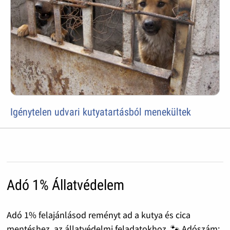
Igénytelen udvari kutyatartásból menekültek
Adó 1% Állatvédelem
Adó 1% felajánlásod reményt ad a kutya és cica
mentéshez, az állatvédelmi feladatokhoz. 🐾 Adószám: