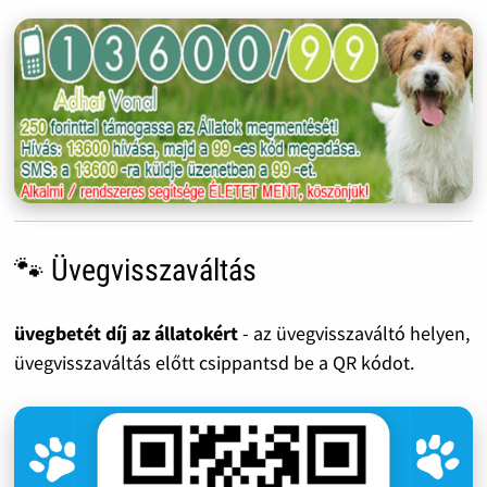
🐾 Üvegvisszaváltás
üvegbetét díj az állatokért
- az üvegvisszaváltó helyen,
üvegvisszaváltás előtt csippantsd be a QR kódot.