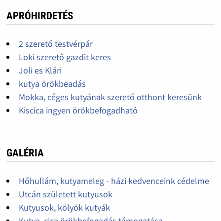
APRÓHIRDETÉS
2 szerető testvérpár
Loki szerető gazdit keres
Joli es Klári
kutya örökbeadás
Mokka, céges kutyának szerető otthont keresünk
Kiscica ingyen örökbefogadható
GALÉRIA
Hőhullám, kutyameleg - házi kedvenceink cédelme
Utcán született kutyusok
Kutyusok, kölyök kutyák
Kutya, cica örökbefogadás támogatása