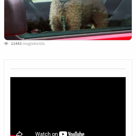
11443
megtekintés