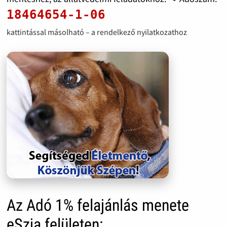
18464654-1-06
kattintással másolható – a rendelkező nyilatkozathoz
Az Adó 1% felajánlás menete
eSzja felületen: