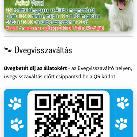
🐾 Üvegvisszaváltás
üvegbetét díj az állatokért
- az üvegvisszaváltó helyen,
üvegvisszaváltás előtt csippantsd be a QR kódot.