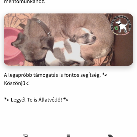
mentőmunkához.
A legapróbb támogatás is fontos segítség, 🐾
Köszönjük!
🐾 Legyél Te is Állatvédő! 🐾