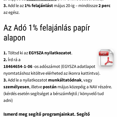
3.
Add le az
1% felajánlást
május 20-ig – mindössze
2 perc
az egész.
Az Adó 1% felajánlás papír
alapon
1.
Töltsd ki az
EGYSZA nyilatkozatot
.
2.
Írd rá a
18464654-1-06
-os adószámot (EGYSZA adatlapot
nyomtatáshoz kitöltve elérheted az ikonra kattintva).
3.
Add le a nyilatkozatot
munkáltatódnak
, vagy
személyesen
, illetve
postán
május közepéig a NAV részére.
(kérdés esetén segítséget a bérszámfejtő / könyvelő tud
adni)
Ismerd meg segítő programjainkat. Segítő