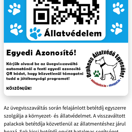
Az üvegvisszaváltás során felajánlott betétdíj egyszerre
szolgálja a környezet- és állatvédelmet. A visszaváltott
palackok betétdíja közvetlenül az állatmentéshez járul
hozzá. Sok kicsi betétdíj együtt hatalmas segítséget