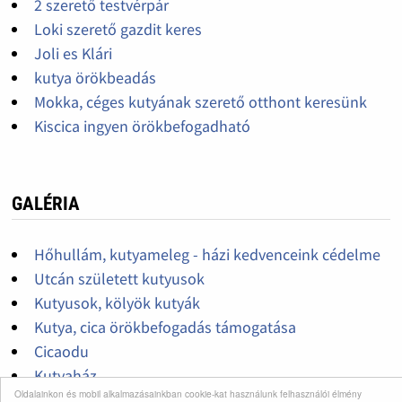
2 szerető testvérpár
Loki szerető gazdit keres
Joli es Klári
kutya örökbeadás
Mokka, céges kutyának szerető otthont keresünk
Kiscica ingyen örökbefogadható
GALÉRIA
Hőhullám, kutyameleg - házi kedvenceink cédelme
Utcán született kutyusok
Kutyusok, kölyök kutyák
Kutya, cica örökbefogadás támogatása
Cicaodu
Kutyaház
Oldalainkon és mobil alkalmazásainkban cookie-kat használunk felhasználói élmény