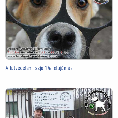
Állatvédelem, szja 1% felajánlás