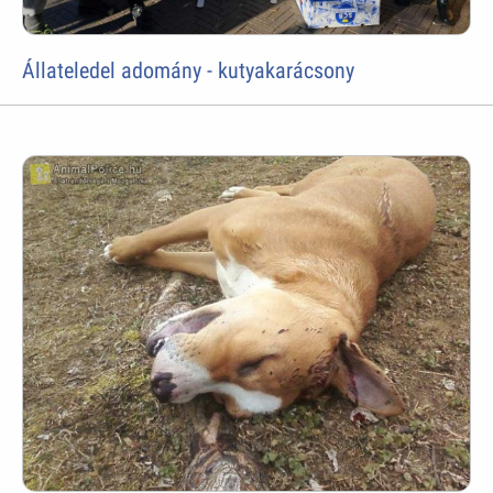
Állateledel adomány - kutyakarácsony