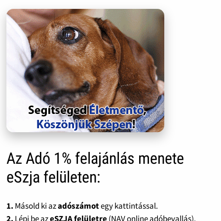
Az Adó 1% felajánlás menete
eSzja felületen:
1.
Másold ki az
adószámot
egy kattintással.
2.
Lépj be az
eSZJA felületre
(NAV online adóbevallás).