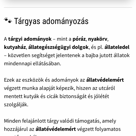
🐾 Tárgyas adományozás
A
tárgyi adományok
– mint a
póráz
,
nyakörv
,
kutyaház
,
állategészségügyi dolgok
, és pl.
állateledel
– közvetlen segítséget jelentenek a bajba jutott állatok
mindennapi ellátásában.
Ezek az eszközök és adományok az
állatvédelemért
végzett munka alapját képezik, hiszen az utcáról
mentett kutyák és cicák biztonságát és jólétét
szolgálják.
Minden felajánlott tárgy valódi támogatás, amely
hozzájárul az
állatévédelemért
végzett folyamatos