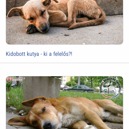
Kidobott kutya - ki a felelős?!