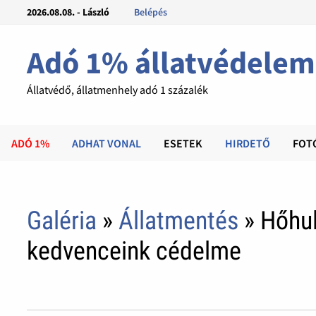
2026.08.08. - László
Belépés
Adó 1% állatvédelem
Állatvédő, állatmenhely adó 1 százalék
ADÓ 1%
ADHAT VONAL
ESETEK
HIRDETŐ
FOT
Galéria
»
Állatmentés
» Hőhul
kedvenceink cédelme