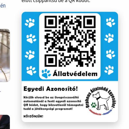
előtt csippantsd be a QR kódot.
vén
-