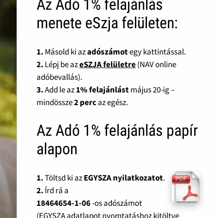
Az Adó 1% felajánlás
menete eSzja felületen:
1.
Másold ki az
adószámot
egy kattintással.
2.
Lépj be az
eSZJA felületre
(NAV online
adóbevallás).
3.
Add le az
1% felajánlást
május 20-ig –
mindössze
2 perc
az egész.
Az Adó 1% felajánlás papír
alapon
1.
Töltsd ki az
EGYSZA nyilatkozatot
.
2.
Írd rá a
18464654-1-06
-os adószámot
(EGYSZA adatlapot nyomtatáshoz kitöltve