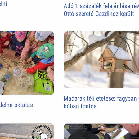
elni
Adó 1 százalék felajánlása ré
Ottó szerető Gazdihoz került
Madarak téli etetése: fagyban 
delmi oktatás
hóban fontos