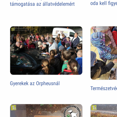
oda kell figy
támogatása az állatvédelemért
Gyerekek az Orpheusnál
Természetvé