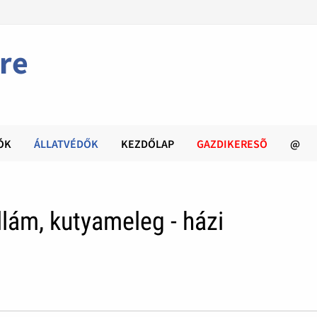
re
ÓK
ÁLLATVÉDŐK
KEZDŐLAP
GAZDIKERESÕ
@
lám, kutyameleg - házi