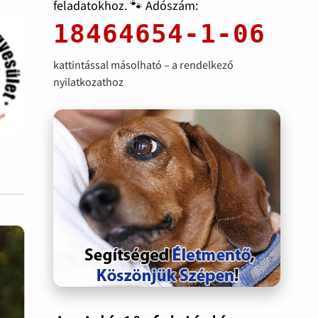
feladatokhoz. 🐾 Adószám:
18464654-1-06
kattintással másolható – a rendelkező
nyilatkozathoz