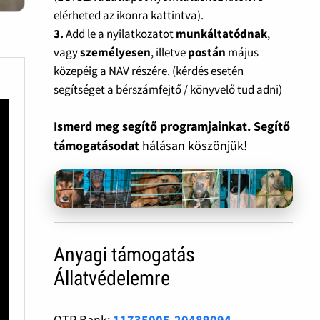
elérheted az ikonra kattintva).
3.
Add le a nyilatkozatot
munkáltatódnak
,
vagy
személyesen
, illetve
postán
május
közepéig a NAV részére. (kérdés esetén
segítséget a bérszámfejtő / könyvelő tud adni)
Ismerd meg segítő programjainkat. Segítő
támogatásodat
hálásan köszönjük!
Anyagi támogatás
Állatvédelemre
OTP Bank:
11735005-20489094