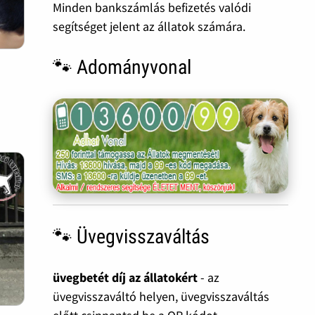
Minden bankszámlás befizetés valódi
segítséget jelent az állatok számára.
🐾 Adományvonal
🐾 Üvegvisszaváltás
üvegbetét díj az állatokért
- az
üvegvisszaváltó helyen, üvegvisszaváltás