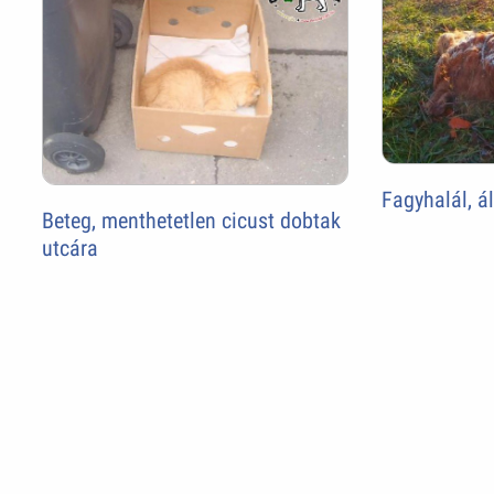
Fagyhalál, á
Beteg, menthetetlen cicust dobtak
utcára