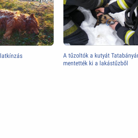
A tűzoltók a kutyát Tatabányá
llatkínzás
mentették ki a lakástűzből