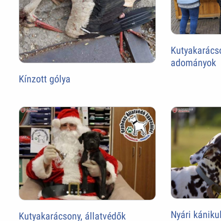
Kutyakarácso
adományok
Kínzott gólya
Nyári kániku
Kutyakarácsony, állatvédők