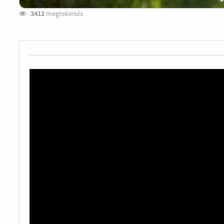
3412
megtekintés