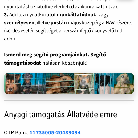
nyomtatáshoz kitöltve elérheted az ikonra kattintva).
3.
Add le a nyilatkozatot
munkáltatódnak
, vagy
személyesen
, illetve
postán
május közepéig a NAV részére.
(kérdés esetén segítséget a bérszámfejtő / könyvelő tud
adni)
Ismerd meg segítő programjainkat. Segítő
támogatásodat
hálásan köszönjük!
Anyagi támogatás Állatvédelemre
OTP Bank:
11735005-20489094