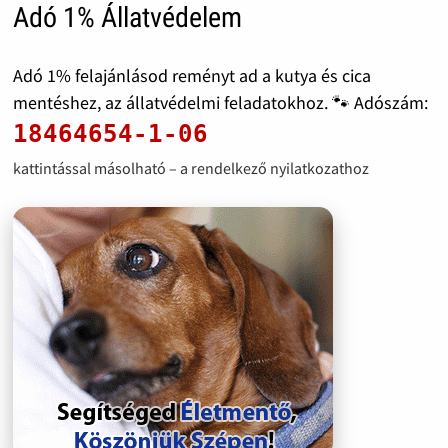
Adó 1% Állatvédelem
Adó 1% felajánlásod reményt ad a kutya és cica
mentéshez, az állatvédelmi feladatokhoz. 🐾 Adószám:
18464654-1-06
kattintással másolható – a rendelkező nyilatkozathoz