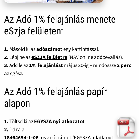
Az Adó 1% felajánlás menete
eSzja felületen:
1.
Másold ki az
adószámot
egy kattintással.
2.
Lépj be az
eSZJA felületre
(NAV online adóbevallás).
3.
Add le az
1% felajánlást
május 20-ig – mindössze
2 perc
az egész.
Az Adó 1% felajánlás papír
alapon
1.
Töltsd ki az
EGYSZA nyilatkozatot
.
2.
Írd rá a
18464654-1-06
-os adószámot (EGYSZA adatlapot