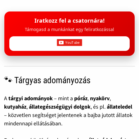
Iratkozz fel a csatornára!
Támogasd a munkánkat egy feliratkozással
🐾 Tárgyas adományozás
A
tárgyi adományok
– mint a
póráz
,
nyakörv
,
kutyaház
,
állategészségügyi dolgok
, és pl.
állateledel
– közvetlen segítséget jelentenek a bajba jutott állatok
mindennapi ellátásában.