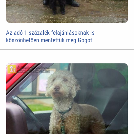
Az adó 1 százalék felajánlásoknak is
köszönhetően mentettük meg Gogot