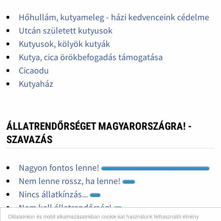
Hőhullám, kutyameleg - házi kedvenceink cédelme
Utcán született kutyusok
Kutyusok, kölyök kutyák
Kutya, cica örökbefogadás támogatása
Cicaodu
Kutyaház
ÁLLATRENDŐRSÉGET MAGYARORSZÁGRA! -
SZAVAZÁS
Nagyon fontos lenne!
Nem lenne rossz, ha lenne!
Nincs állatkínzás...
Nem kell állatrendőrség!
Oldalainkon és mobil alkalmazásainkban cookie-kat használunk felhasználói élmény
Nem tudom mi ez az egész!