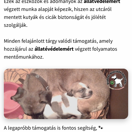
Ezek az eszközök és adományok az
állatvédelemért
végzett munka alapját képezik, hiszen az utcáról
mentett kutyák és cicák biztonságát és jólétét
szolgálják.
Minden felajánlott tárgy valódi támogatás, amely
hozzájárul az
állatévédelemért
végzett folyamatos
mentőmunkához.
A legapróbb támogatás is fontos segítség, 🐾