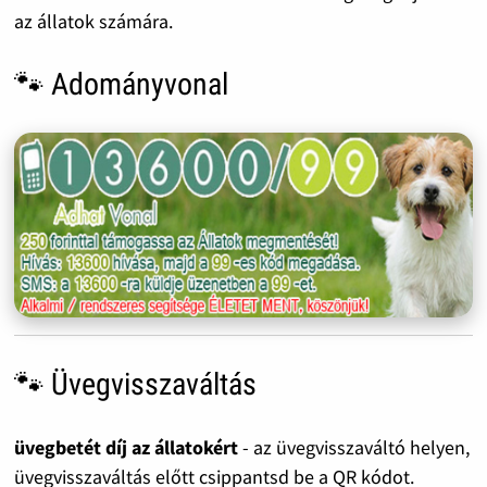
az állatok számára.
🐾 Adományvonal
🐾 Üvegvisszaváltás
üvegbetét díj az állatokért
- az üvegvisszaváltó helyen,
üvegvisszaváltás előtt csippantsd be a QR kódot.