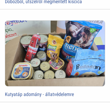
Dobozból, útszélről megmentett kiscica
Kutyatáp adomány - állatvédelemre