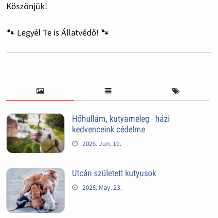
Köszönjük!
🐾 Legyél Te is Állatvédő! 🐾
Hőhullám, kutyameleg - házi
kedvenceink cédelme
2026. Jun. 19.
Utcán született kutyusok
2026. May. 23.