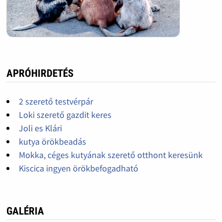
APRÓHIRDETÉS
2 szerető testvérpár
Loki szerető gazdit keres
Joli es Klári
kutya örökbeadás
Mokka, céges kutyának szerető otthont keresünk
Kiscica ingyen örökbefogadható
GALÉRIA