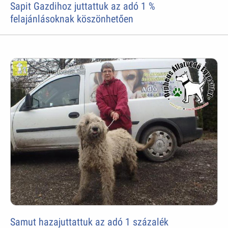
Sapit Gazdihoz juttattuk az adó 1 %
felajánlásoknak köszönhetően
Samut hazajuttattuk az adó 1 százalék