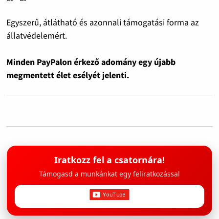
Egyszerű, átlátható és azonnali támogatási forma az
állatvédelemért.
Minden PayPalon érkező adomány egy újabb
megmentett élet esélyét jelenti.
Iratkozz fel a csatornára!
Támogasd a munkánkat egy feliratkozással