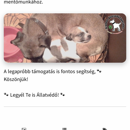
mentőmunkához.
A legapróbb támogatás is fontos segítség, 🐾
Köszönjük!
🐾 Legyél Te is Állatvédő! 🐾