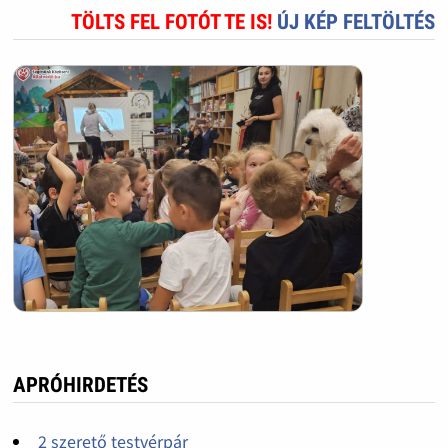
TÖLTS FEL FOTÓT TE IS!
ÚJ KÉP FELTÖLTÉS
APRÓHIRDETÉS
2 szerető testvérpár