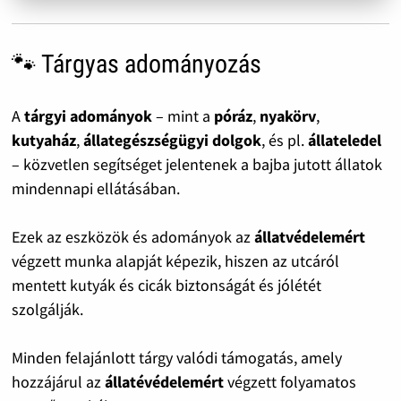
🐾 Tárgyas adományozás
A
tárgyi adományok
– mint a
póráz
,
nyakörv
,
kutyaház
,
állategészségügyi dolgok
, és pl.
állateledel
– közvetlen segítséget jelentenek a bajba jutott állatok
mindennapi ellátásában.
Ezek az eszközök és adományok az
állatvédelemért
végzett munka alapját képezik, hiszen az utcáról
mentett kutyák és cicák biztonságát és jólétét
szolgálják.
Minden felajánlott tárgy valódi támogatás, amely
hozzájárul az
állatévédelemért
végzett folyamatos