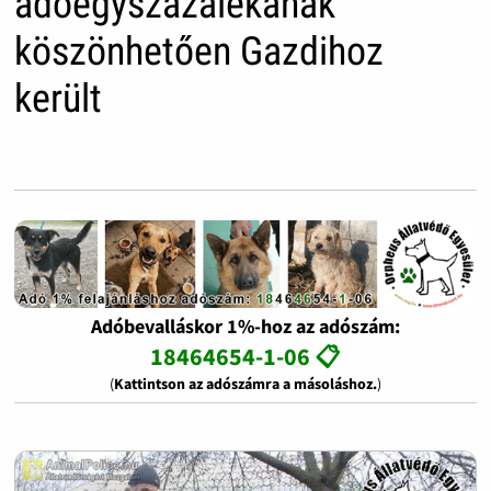
adóegyszázalékának
köszönhetően Gazdihoz
került
Adóbevalláskor 1%-hoz az adószám:
18464654-1-06 📋
(
Kattintson az adószámra a másoláshoz.
)