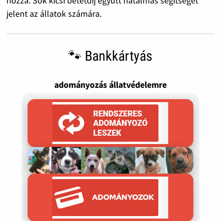
hozzá. Sok kicsi betétdíj együtt hatalmas segítséget
jelent az állatok számára.
🐾 Bankkártyás
adományozás állatvédelemre