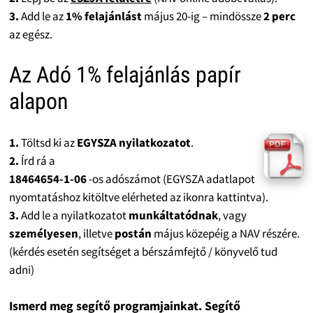
3.
Add le az
1% felajánlást
május 20-ig – mindössze
2 perc
az egész.
Az Adó 1% felajánlás papír
alapon
1.
Töltsd ki az
EGYSZA nyilatkozatot
.
2.
Írd rá a
18464654-1-06
-os adószámot (EGYSZA adatlapot
nyomtatáshoz kitöltve elérheted az ikonra kattintva).
3.
Add le a nyilatkozatot
munkáltatódnak
, vagy
személyesen
, illetve
postán
május közepéig a NAV részére.
(kérdés esetén segítséget a bérszámfejtő / könyvelő tud
adni)
Ismerd meg segítő programjainkat. Segítő