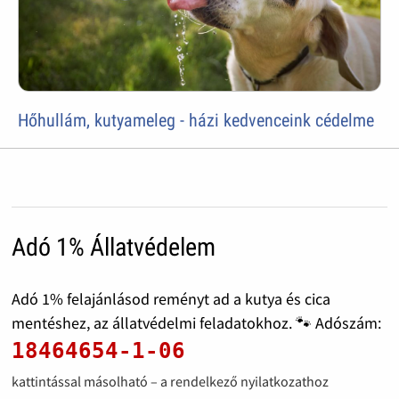
Hőhullám, kutyameleg - házi kedvenceink cédelme
Adó 1% Állatvédelem
Adó 1% felajánlásod reményt ad a kutya és cica
mentéshez, az állatvédelmi feladatokhoz. 🐾 Adószám:
18464654-1-06
kattintással másolható – a rendelkező nyilatkozathoz