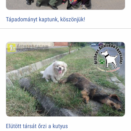
Tápadományt kaptunk, köszönjük!
Elütött társát őrzi a kutyus