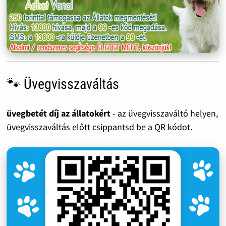
🐾 Üvegvisszaváltás
üvegbetét díj az állatokért
- az üvegvisszaváltó helyen,
üvegvisszaváltás előtt csippantsd be a QR kódot.