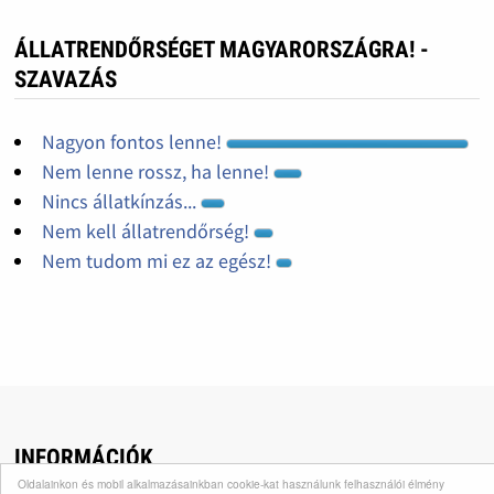
ÁLLATRENDŐRSÉGET MAGYARORSZÁGRA! -
SZAVAZÁS
Nagyon fontos lenne!
Nem lenne rossz, ha lenne!
Nincs állatkínzás...
Nem kell állatrendőrség!
Nem tudom mi ez az egész!
INFORMÁCIÓK
Oldalainkon és mobil alkalmazásainkban cookie-kat használunk felhasználói élmény