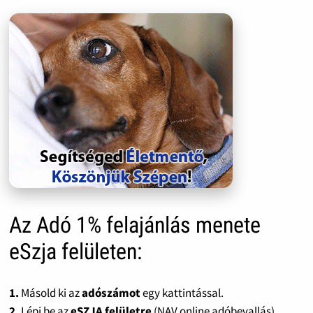
Az Adó 1% felajánlás menete
eSzja felületen:
1.
Másold ki az
adószámot
egy kattintással.
2.
Lépj be az
eSZJA felületre
(NAV online adóbevallás).