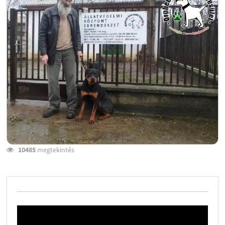
10485
megtekintés