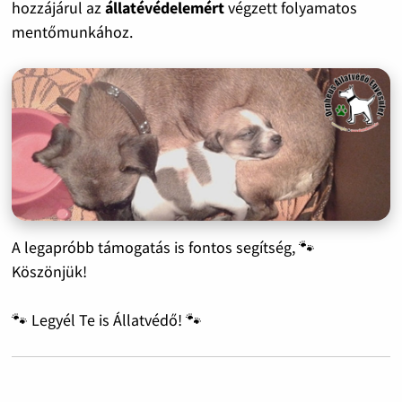
hozzájárul az
állatévédelemért
végzett folyamatos
mentőmunkához.
A legapróbb támogatás is fontos segítség, 🐾
Köszönjük!
🐾 Legyél Te is Állatvédő! 🐾