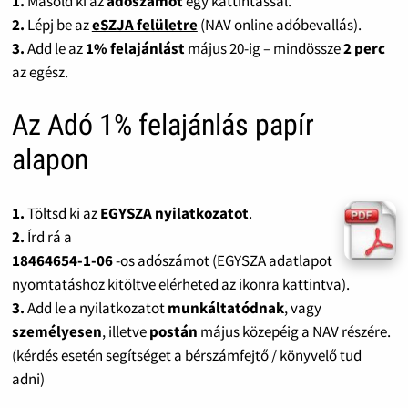
1.
Másold ki az
adószámot
egy kattintással.
2.
Lépj be az
eSZJA felületre
(NAV online adóbevallás).
3.
Add le az
1% felajánlást
május 20-ig – mindössze
2 perc
az egész.
Az Adó 1% felajánlás papír
alapon
1.
Töltsd ki az
EGYSZA nyilatkozatot
.
2.
Írd rá a
18464654-1-06
-os adószámot (EGYSZA adatlapot
nyomtatáshoz kitöltve elérheted az ikonra kattintva).
3.
Add le a nyilatkozatot
munkáltatódnak
, vagy
személyesen
, illetve
postán
május közepéig a NAV részére.
(kérdés esetén segítséget a bérszámfejtő / könyvelő tud
adni)