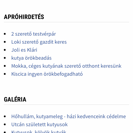
APRÓHIRDETÉS
2 szerető testvérpár
Loki szerető gazdit keres
Joli es Klári
kutya örökbeadás
Mokka, céges kutyának szerető otthont keresünk
Kiscica ingyen örökbefogadható
GALÉRIA
Hőhullám, kutyameleg - házi kedvenceink cédelme
Utcán született kutyusok
Kutyusok, kölyök kutyák