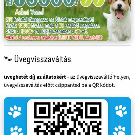
🐾 Üvegvisszaváltás
üvegbetét díj az állatokért
- az üvegvisszaváltó helyen,
üvegvisszaváltás előtt csippantsd be a QR kódot.