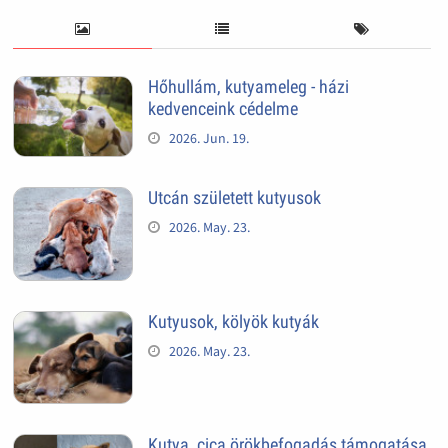
Hőhullám, kutyameleg - házi
kedvenceink cédelme
2026. Jun. 19.
Utcán született kutyusok
2026. May. 23.
Kutyusok, kölyök kutyák
2026. May. 23.
Kutya, cica örökbefogadás támogatása