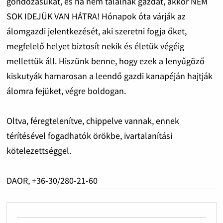
gondozásukat, és ha nem találnak gazdát, akkor NEM
SOK IDEJÜK VAN HÁTRA! Hónapok óta várják az
álomgazdi jelentkezését, aki szeretni fogja őket,
megfelelő helyet biztosít nekik és életük végéig
mellettük áll. Hiszünk benne, hogy ezek a lenyűgöző
kiskutyák hamarosan a leendő gazdi kanapéján hajtják
álomra fejüket, végre boldogan.
Oltva, féregtelenítve, chippelve vannak, ennek
térítésével fogadhatók örökbe, ivartalanítási
kötelezettséggel.
DAOR, +36-30/280-21-60