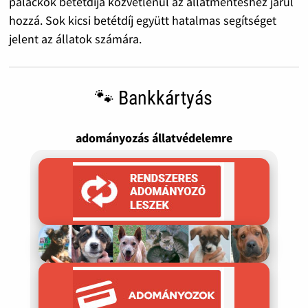
palackok betétdíja közvetlenül az állatmentéshez járul
hozzá. Sok kicsi betétdíj együtt hatalmas segítséget
jelent az állatok számára.
🐾 Bankkártyás
adományozás állatvédelemre