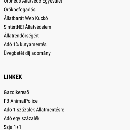
Orpheus Állatvédő Egyesület
Örökbefogadás
Állatbarát Web Kuckó
SintértNE! Állatvédelem
Állatrendőrségért
Adó 1% kutyamentés
Üvegbetét díj adomány
LINKEK
Gazdikereső
FB AnimalPolice
Adó 1 százalék Állatmentésre
Adó egy százalék
Szja 1+1