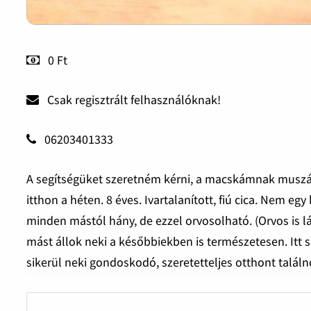
0 Ft
Csak regisztrált felhasználóknak!
06203401333
A segítségüket szeretném kérni, a macskámnak muszáj 
itthon a héten. 8 éves. Ivartalanított, fiú cica. Nem eg
minden mástól hány, de ezzel orvosolható. (Orvos is l
mást állok neki a későbbiekben is természetesen. Itt 
sikerül neki gondoskodó, szeretetteljes otthont talá