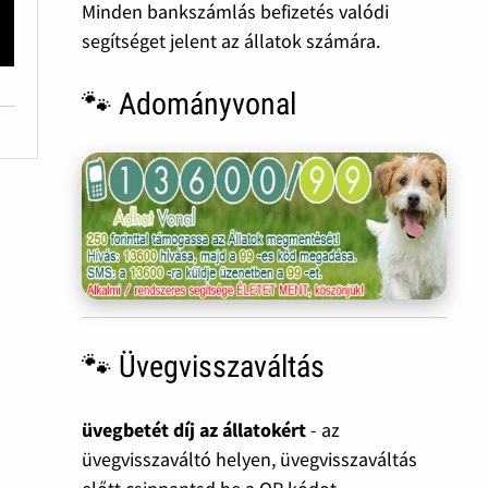
Minden bankszámlás befizetés valódi
segítséget jelent az állatok számára.
🐾 Adományvonal
🐾 Üvegvisszaváltás
üvegbetét díj az állatokért
- az
üvegvisszaváltó helyen, üvegvisszaváltás