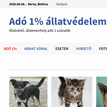
2026.08.06. - Berta, Bettina
Belépés
Adó 1% állatvédelem
Állatvédő, állatmenhely adó 1 százalék
ADÓ 1%
ADHAT VONAL
ESETEK
HIRDETŐ
FOT