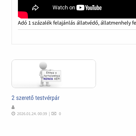
Adó 1 százalék felajánlás állatvédő, állatmenhely f
2 szerető testvérpár
2026.01.24. 00:39
|
0