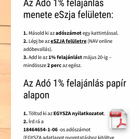
Az Adó 1% felajánlás
menete eSzja felületen:
1.
Másold ki az
adószámot
egy kattintással.
2.
Lépj be az
eSZJA felületre
(NAV online
adóbevallás).
3.
Add le az
1% felajánlást
május 20-ig –
mindössze
2 perc
az egész.
Az Adó 1% felajánlás papír
alapon
1.
Töltsd ki az
EGYSZA nyilatkozatot
.
2.
Írd rá a
18464654-1-06
-os adószámot
(EGYSZA adatlapot nyomtatáshoz kitöltve