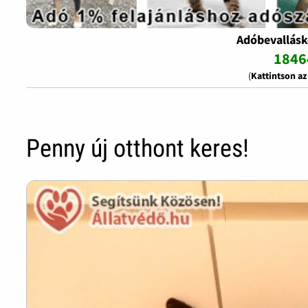
Adóbevallásk
1846
(
Kattintson a
Penny új otthont keres!