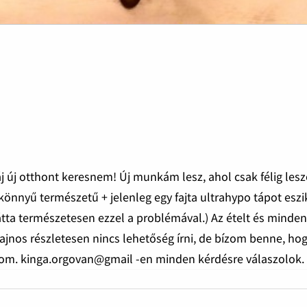
új otthont keresnem! Új munkám lesz, ahol csak félig les
y könnyű természetű + jelenleg egy fajta ultrahypo tápot eszi
átta természetesen ezzel a problémával.) Az ételt és minde
sajnos részletesen nincs lehetőség írni, de bízom benne, ho
lnom. kinga.orgovan@gmail -en minden kérdésre válaszolok.