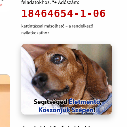
feladatokhoz. 🐾 Adószám:
18464654-1-06
kattintással másolható – a rendelkező
nyilatkozathoz