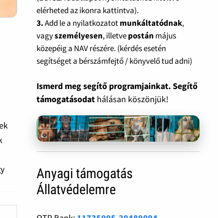
elérheted az ikonra kattintva).
3.
Add le a nyilatkozatot
munkáltatódnak
,
vagy
személyesen
, illetve
postán
május
közepéig a NAV részére. (kérdés esetén
segítséget a bérszámfejtő / könyvelő tud adni)
Ismerd meg segítő programjainkat. Segítő
támogatásodat
hálásan köszönjük!
zek
k
n
gy
Anyagi támogatás
Állatvédelemre
OTP Bank:
11735005-20489094