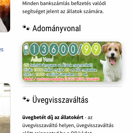
Minden bankszámlás befizetés valódi
segítséget jelent az állatok számára.
🐾 Adományvonal
es
🐾 Üvegvisszaváltás
üvegbetét díj az állatokért
- az
üvegvisszaváltó helyen, üvegvisszaváltás