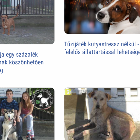
Tűzijáték kutyastressz nélkül -
felelős állattartással lehetség
ja egy százalék
knak köszönhetően
eg