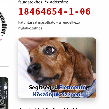
feladatokhoz. 🐾 Adószám:
18464654-1-06
kattintással másolható – a rendelkező
nyilatkozathoz