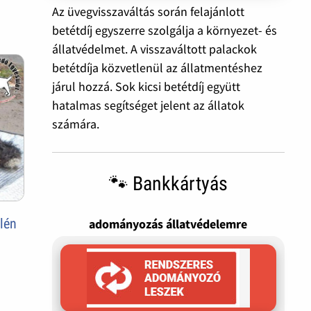
Az üvegvisszaváltás során felajánlott
betétdíj egyszerre szolgálja a környezet- és
állatvédelmet. A visszaváltott palackok
betétdíja közvetlenül az állatmentéshez
járul hozzá. Sok kicsi betétdíj együtt
hatalmas segítséget jelent az állatok
számára.
🐾 Bankkártyás
élén
adományozás állatvédelemre