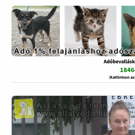
Adóbevallásk
1846
(
Kattintson a