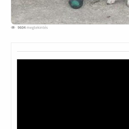
9604
megtekintés