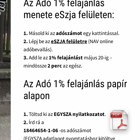
Az Adó 1% felajánlás
menete eSzja felületen:
1.
Másold ki az
adószámot
egy kattintással.
2.
Lépj be az
eSZJA felületre
(NAV online
adóbevallás).
3.
Add le az
1% felajánlást
május 20-ig –
mindössze
2 perc
az egész.
Az Adó 1% felajánlás papír
alapon
1.
Töltsd ki az
EGYSZA nyilatkozatot
.
2.
Írd rá a
18464654-1-06
-os adószámot
(EGYSZA adatlapot nyomtatáshoz kitöltve