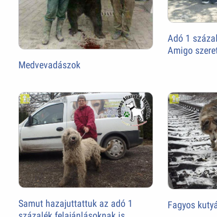
Adó 1 százal
Amigo szeret
Medvevadászok
Samut hazajuttattuk az adó 1
Fagyos kuty
százalék felajánlásoknak is