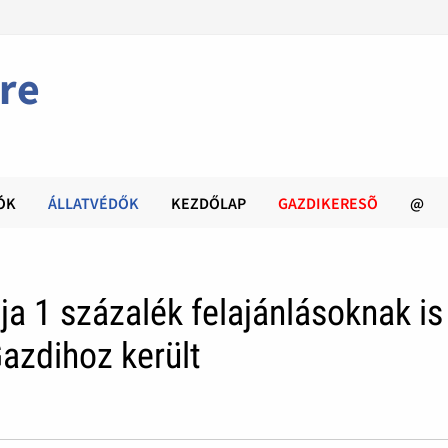
re
ÓK
ÁLLATVÉDŐK
KEZDŐLAP
GAZDIKERESÕ
@
ja 1 százalék felajánlásoknak is
azdihoz került