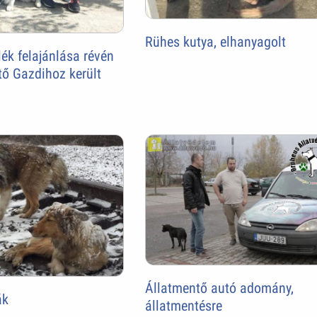
Rühes kutya, elhanyagolt
ék felajánlása révén
ő Gazdihoz került
Állatmentő autó adomány,
ák
állatmentésre