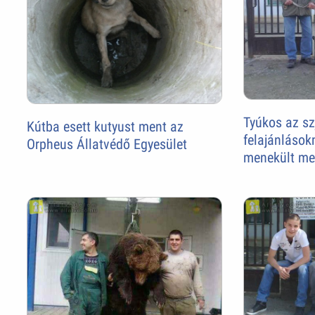
Tyúkos az sz
Kútba esett kutyust ment az
felajánláso
Orpheus Állatvédő Egyesület
menekült m