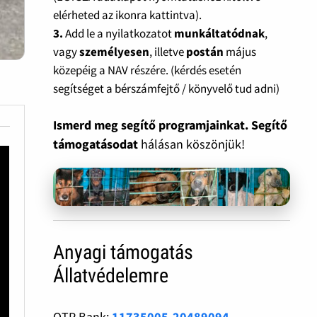
elérheted az ikonra kattintva).
3.
Add le a nyilatkozatot
munkáltatódnak
,
vagy
személyesen
, illetve
postán
május
közepéig a NAV részére. (kérdés esetén
segítséget a bérszámfejtő / könyvelő tud adni)
Ismerd meg segítő programjainkat. Segítő
támogatásodat
hálásan köszönjük!
Anyagi támogatás
Állatvédelemre
OTP Bank:
11735005-20489094