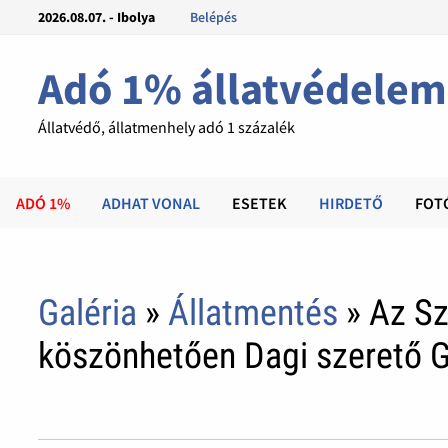
2026.08.07. - Ibolya
Belépés
Adó 1% állatvédelem
Állatvédő, állatmenhely adó 1 százalék
ADÓ 1%
ADHAT VONAL
ESETEK
HIRDETŐ
FOT
Galéria
»
Állatmentés
» Az Sz
köszönhetően Dagi szerető G