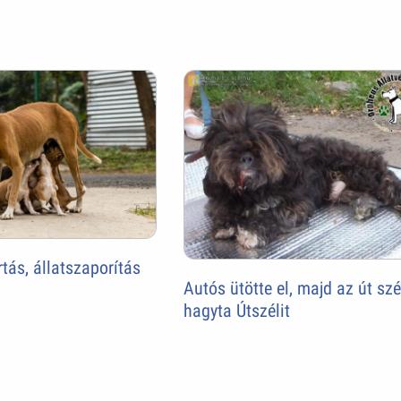
rtás, állatszaporítás
Autós ütötte el, majd az út sz
hagyta Útszélit