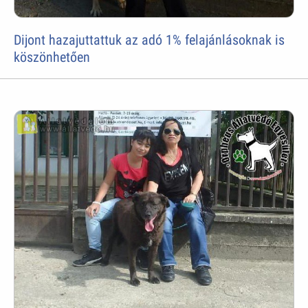
Dijont hazajuttattuk az adó 1% felajánlásoknak is
köszönhetően