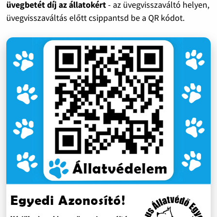
üvegbetét díj az állatokért
- az üvegvisszaváltó helyen,
üvegvisszaváltás előtt csippantsd be a QR kódot.