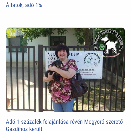
Állatok, adó 1%
Adó 1 százalék felajánlása révén Mogyoró szerető
Gazdihoz került