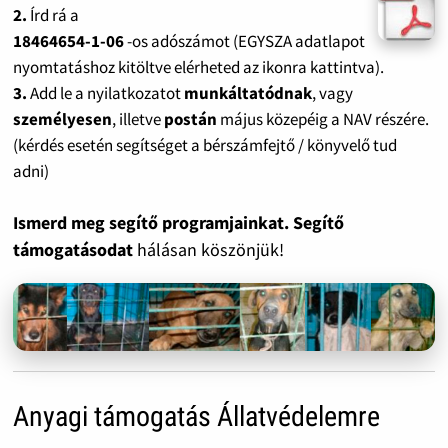
2.
Írd rá a
18464654-1-06
-os adószámot (EGYSZA adatlapot
nyomtatáshoz kitöltve elérheted az ikonra kattintva).
3.
Add le a nyilatkozatot
munkáltatódnak
, vagy
személyesen
, illetve
postán
május közepéig a NAV részére.
(kérdés esetén segítséget a bérszámfejtő / könyvelő tud
adni)
Ismerd meg segítő programjainkat. Segítő
támogatásodat
hálásan köszönjük!
Anyagi támogatás Állatvédelemre