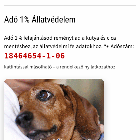
Adó 1% Állatvédelem
Adó 1% felajánlásod reményt ad a kutya és cica
mentéshez, az állatvédelmi feladatokhoz. 🐾 Adószám:
18464654-1-06
kattintással másolható – a rendelkező nyilatkozathoz