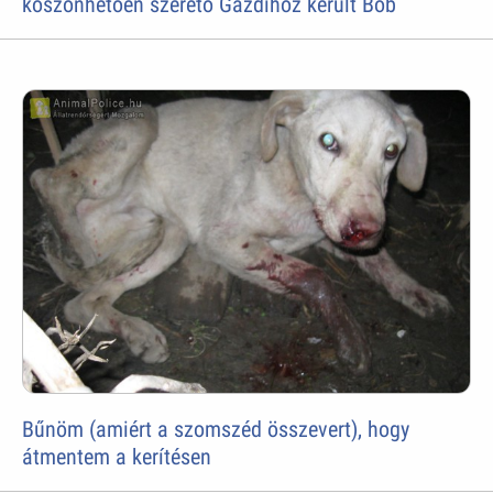
köszönhetően szerető Gazdihoz került Bob
Bűnöm (amiért a szomszéd összevert), hogy
átmentem a kerítésen