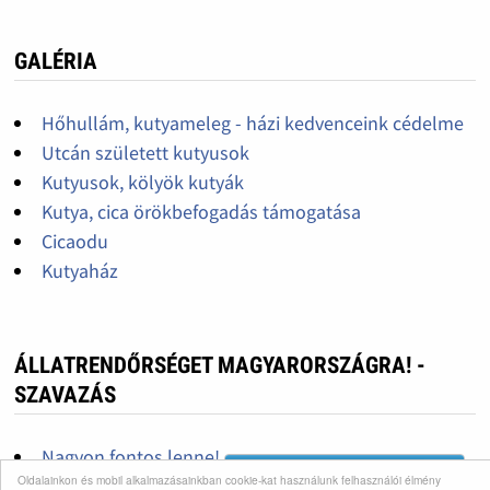
GALÉRIA
Hőhullám, kutyameleg - házi kedvenceink cédelme
Utcán született kutyusok
Kutyusok, kölyök kutyák
Kutya, cica örökbefogadás támogatása
Cicaodu
Kutyaház
ÁLLATRENDŐRSÉGET MAGYARORSZÁGRA! -
SZAVAZÁS
Nagyon fontos lenne!
Oldalainkon és mobil alkalmazásainkban cookie-kat használunk felhasználói élmény
Nem lenne rossz, ha lenne!