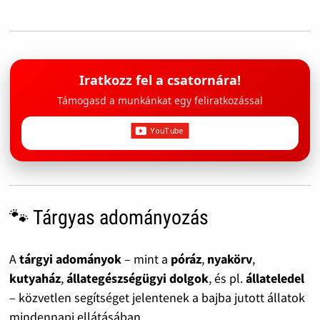
Iratkozz fel a csatornára!
Támogasd a munkánkat egy feliratkozással
🐾 Tárgyas adományozás
A
tárgyi adományok
– mint a
póráz
,
nyakörv
,
kutyaház
,
állategészségügyi dolgok
, és pl.
állateledel
– közvetlen segítséget jelentenek a bajba jutott állatok
mindennapi ellátásában.