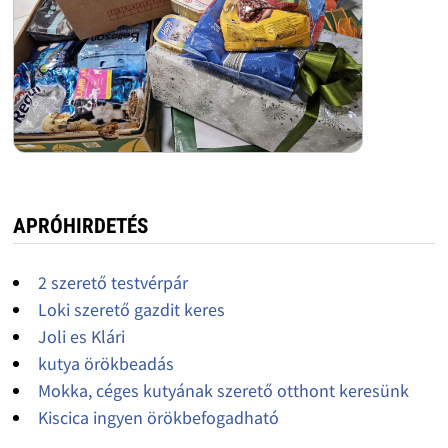
APRÓHIRDETÉS
2 szerető testvérpár
Loki szerető gazdit keres
Joli es Klári
kutya örökbeadás
Mokka, céges kutyának szerető otthont keresünk
Kiscica ingyen örökbefogadható