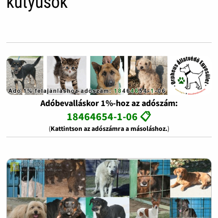
kutyusok
Adóbevalláskor 1%-hoz az adószám:
18464654-1-06 📋
(
Kattintson az adószámra a másoláshoz.
)