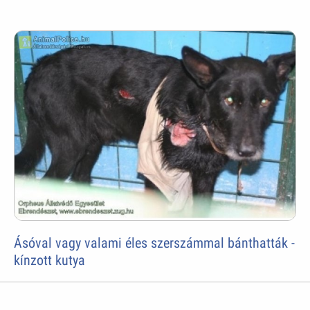
Ásóval vagy valami éles szerszámmal bánthatták -
kínzott kutya