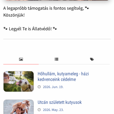
A legapróbb támogatás is fontos segítség, 🐾
Köszönjük!
🐾 Legyél Te is Állatvédő! 🐾
Hőhullám, kutyameleg - házi
kedvenceink cédelme
2026. Jun. 19.
Utcán született kutyusok
2026. May. 23.