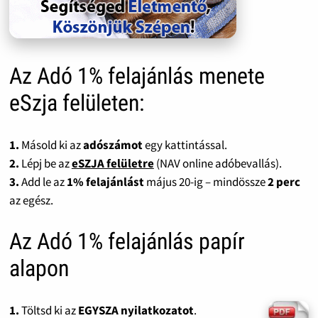
Az Adó 1% felajánlás menete
eSzja felületen:
1.
Másold ki az
adószámot
egy kattintással.
2.
Lépj be az
eSZJA felületre
(NAV online adóbevallás).
3.
Add le az
1% felajánlást
május 20-ig – mindössze
2 perc
az egész.
Az Adó 1% felajánlás papír
alapon
1.
Töltsd ki az
EGYSZA nyilatkozatot
.