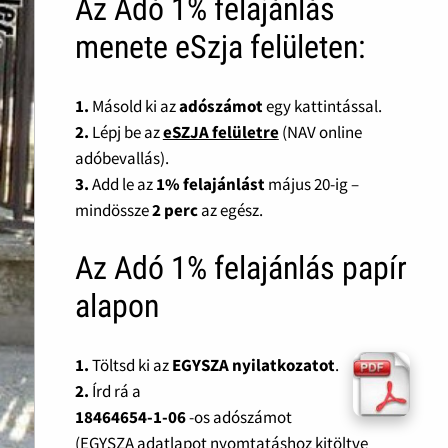
Az Adó 1% felajánlás
menete eSzja felületen:
1.
Másold ki az
adószámot
egy kattintással.
2.
Lépj be az
eSZJA felületre
(NAV online
adóbevallás).
3.
Add le az
1% felajánlást
május 20-ig –
mindössze
2 perc
az egész.
Az Adó 1% felajánlás papír
alapon
1.
Töltsd ki az
EGYSZA nyilatkozatot
.
2.
Írd rá a
18464654-1-06
-os adószámot
(EGYSZA adatlapot nyomtatáshoz kitöltve