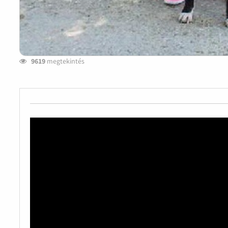
9619
megtekintés