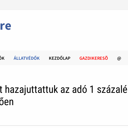
re
ÓK
ÁLLATVÉDŐK
KEZDŐLAP
GAZDIKERESÕ
@
t hazajuttattuk az adó 1 százal
tően