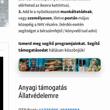
elérheted az ikonra kattintva).
3.
Add le a nyilatkozatot
munkáltatódnak
,
vagy
személyesen
, illetve
postán
május
közepéig a NAV részére. (kérdés esetén
segítséget a bérszámfejtő / könyvelő tud adni)
Ismerd meg segítő programjainkat. Segítő
támogatásodat
hálásan köszönjük!
Anyagi támogatás
Állatvédelemre
OTP Bank:
11735005-20489094