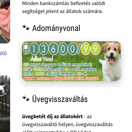
Minden bankszámlás befizetés valódi
segítséget jelent az állatok számára.
🐾 Adományvonal
ató
🐾 Üvegvisszaváltás
üvegbetét díj az állatokért
- az
üvegvisszaváltó helyen, üvegvisszaváltás