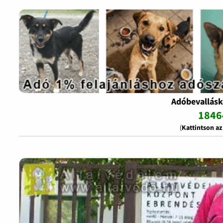
Adóbevallásk
1846
(
Kattintson a