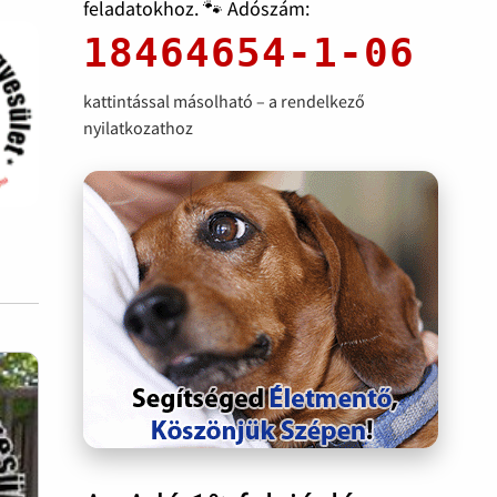
feladatokhoz. 🐾 Adószám:
18464654-1-06
kattintással másolható – a rendelkező
nyilatkozathoz