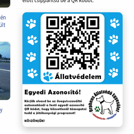
előtt csippantsd be a QR kódot.
vén
ült
gy