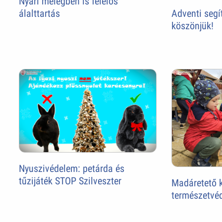
Nyári melegben is felelős
álalttartás
Adventi seg
köszönjük!
Nyuszivédelem: petárda és
tűzijáték STOP Szilveszter
Madáretető k
természetvé