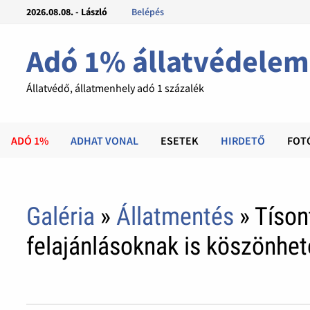
2026.08.08. - László
Belépés
Adó 1% állatvédelem
Állatvédő, állatmenhely adó 1 százalék
ADÓ 1%
ADHAT VONAL
ESETEK
HIRDETŐ
FOT
Galéria
»
Állatmentés
» Tíson
felajánlásoknak is köszönhe