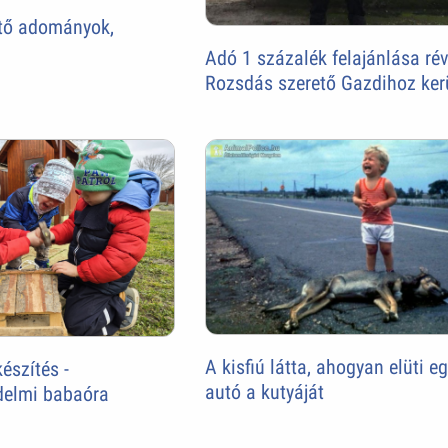
ítő adományok,
Adó 1 százalék felajánlása ré
Rozsdás szerető Gazdihoz ker
A kisfiú látta, ahogyan elüti e
észítés -
autó a kutyáját
delmi babaóra