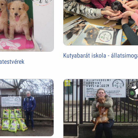
Kutyabarát iskola - állatsimog
atestvérek