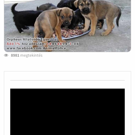
8981
megtekintés