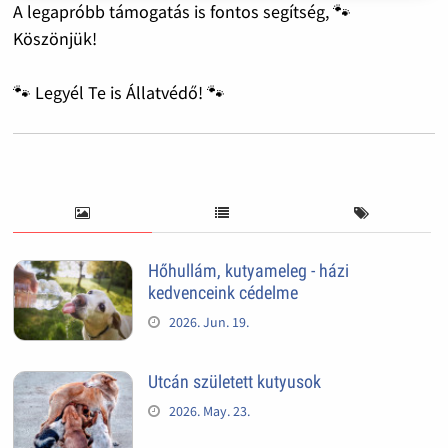
A legapróbb támogatás is fontos segítség, 🐾
Köszönjük!
🐾 Legyél Te is Állatvédő! 🐾
Hőhullám, kutyameleg - házi
kedvenceink cédelme
2026. Jun. 19.
Utcán született kutyusok
2026. May. 23.