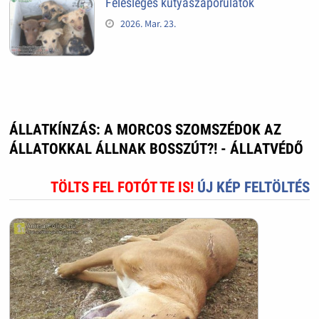
Felesleges kutyaszaporulatok
2026. Mar. 23.
ÁLLATKÍNZÁS: A MORCOS SZOMSZÉDOK AZ
ÁLLATOKKAL ÁLLNAK BOSSZÚT?! - ÁLLATVÉDŐ
TÖLTS FEL FOTÓT TE IS!
ÚJ KÉP FELTÖLTÉS