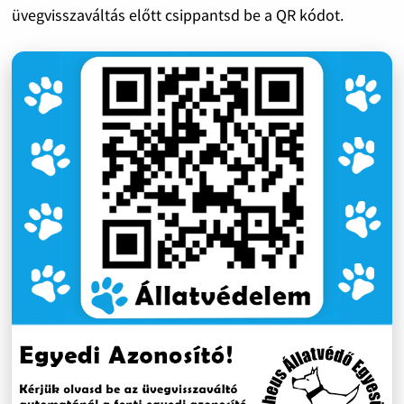
üvegvisszaváltás előtt csippantsd be a QR kódot.