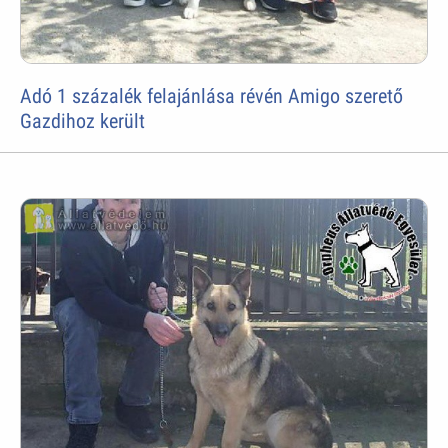
Adó 1 százalék felajánlása révén Amigo szerető
Gazdihoz került