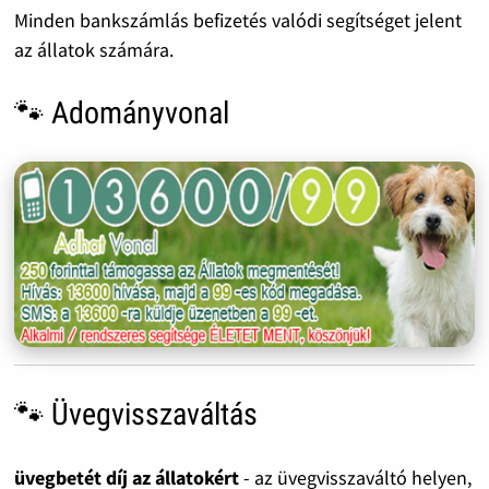
Minden bankszámlás befizetés valódi segítséget jelent
az állatok számára.
🐾 Adományvonal
🐾 Üvegvisszaváltás
üvegbetét díj az állatokért
- az üvegvisszaváltó helyen,