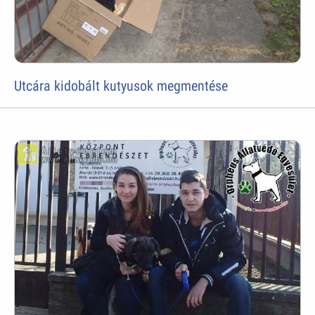
Utcára kidobált kutyusok megmentése