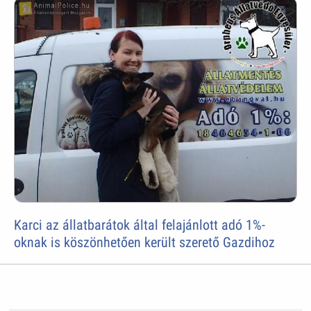
Karci az állatbarátok által felajánlott adó 1%-
oknak is köszönhetően került szerető Gazdihoz