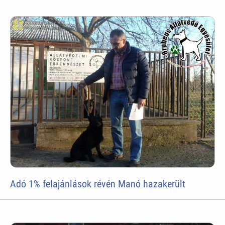
Adó 1% felajánlások révén Manó hazakerült