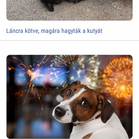
Láncra kötve, magára hagyták a kutyát