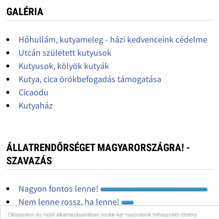
GALÉRIA
Hőhullám, kutyameleg - házi kedvenceink cédelme
Utcán született kutyusok
Kutyusok, kölyök kutyák
Kutya, cica örökbefogadás támogatása
Cicaodu
Kutyaház
ÁLLATRENDŐRSÉGET MAGYARORSZÁGRA! -
SZAVAZÁS
Nagyon fontos lenne!
Nem lenne rossz, ha lenne!
Nincs állatkínzás...
Oldalainkon és mobil alkalmazásainkban cookie-kat használunk felhasználói élmény