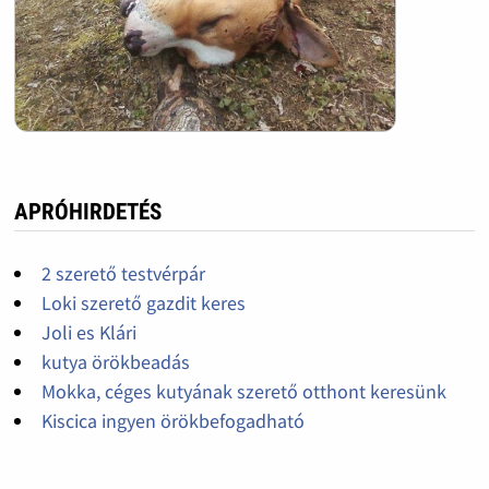
APRÓHIRDETÉS
2 szerető testvérpár
Loki szerető gazdit keres
Joli es Klári
kutya örökbeadás
Mokka, céges kutyának szerető otthont keresünk
Kiscica ingyen örökbefogadható