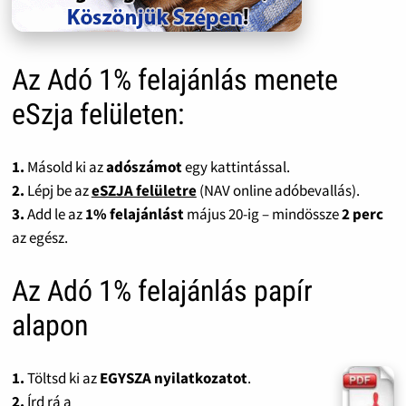
Az Adó 1% felajánlás menete
eSzja felületen:
1.
Másold ki az
adószámot
egy kattintással.
2.
Lépj be az
eSZJA felületre
(NAV online adóbevallás).
3.
Add le az
1% felajánlást
május 20-ig – mindössze
2 perc
az egész.
Az Adó 1% felajánlás papír
alapon
1.
Töltsd ki az
EGYSZA nyilatkozatot
.
2.
Írd rá a