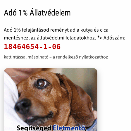
Adó 1% Állatvédelem
Adó 1% felajánlásod reményt ad a kutya és cica
mentéshez, az állatvédelmi feladatokhoz. 🐾 Adószám:
18464654-1-06
kattintással másolható – a rendelkező nyilatkozathoz