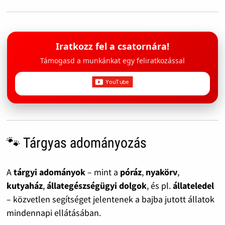
Iratkozz fel a csatornára!
Támogasd a munkánkat egy feliratkozással
🐾 Tárgyas adományozás
A
tárgyi adományok
– mint a
póráz
,
nyakörv
,
kutyaház
,
állategészségügyi dolgok
, és pl.
állateledel
– közvetlen segítséget jelentenek a bajba jutott állatok
mindennapi ellátásában.