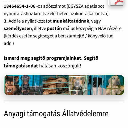
18464654-1-06
-os adószámot (EGYSZA adatlapot
nyomtatáshoz kitöltve elérheted az ikonra kattintva).
3.
Add le a nyilatkozatot
munkáltatódnak
, vagy
személyesen
, illetve
postán
május közepéig a NAV részére.
(kérdés esetén segítséget a bérszámfejtő / könyvelő tud
adni)
Ismerd meg segítő programjainkat. Segítő
támogatásodat
hálásan köszönjük!
Anyagi támogatás Állatvédelemre