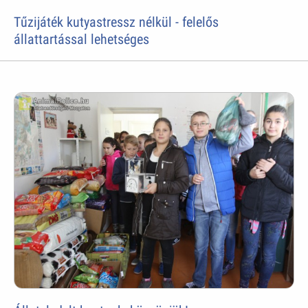
Tűzijáték kutyastressz nélkül - felelős
állattartással lehetséges