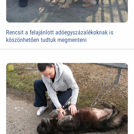
Rencsit a felajánlott adóegyszázalékoknak is
köszönhetően tudtuk megmenteni