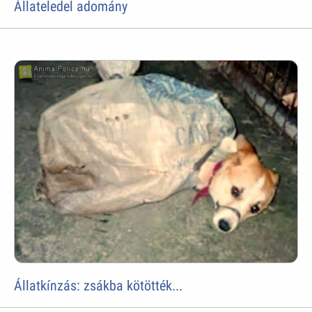
Állateledel adomány
Állatkínzás: zsákba kötötték...