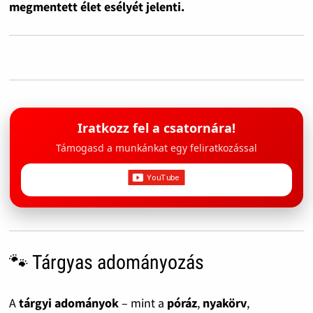
megmentett élet esélyét jelenti.
Iratkozz fel a csatornára!
Támogasd a munkánkat egy feliratkozással
🐾 Tárgyas adományozás
A
tárgyi adományok
– mint a
póráz
,
nyakörv
,