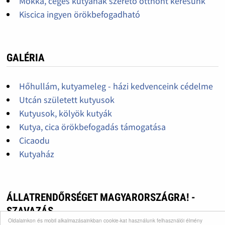
Mokka, céges kutyának szerető otthont keresünk
Kiscica ingyen örökbefogadható
GALÉRIA
Hőhullám, kutyameleg - házi kedvenceink cédelme
Utcán született kutyusok
Kutyusok, kölyök kutyák
Kutya, cica örökbefogadás támogatása
Cicaodu
Kutyaház
ÁLLATRENDŐRSÉGET MAGYARORSZÁGRA! -
SZAVAZÁS
Oldalainkon és mobil alkalmazásainkban cookie-kat használunk felhasználói élmény