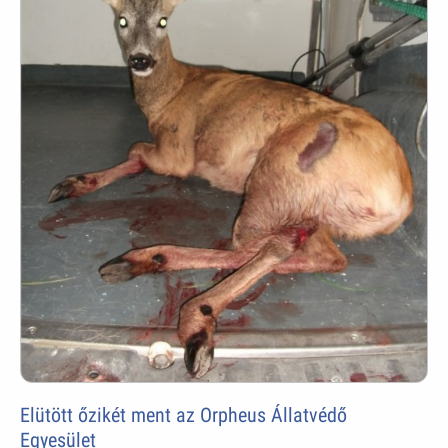
Elütött őzikét ment az Orpheus Állatvédő
Egyesület