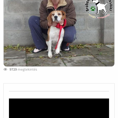
9729
megtekintés