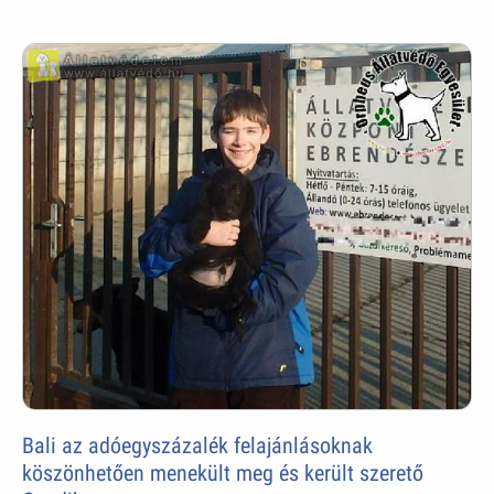
Bali az adóegyszázalék felajánlásoknak
köszönhetően menekült meg és került szerető