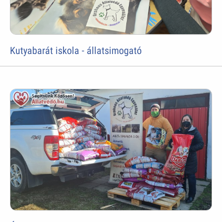
Kutyabarát iskola - állatsimogató