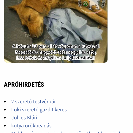
APRÓHIRDETÉS
2 szerető testvérpár
Loki szerető gazdit keres
Joli es Klári
kutya örökbeadás