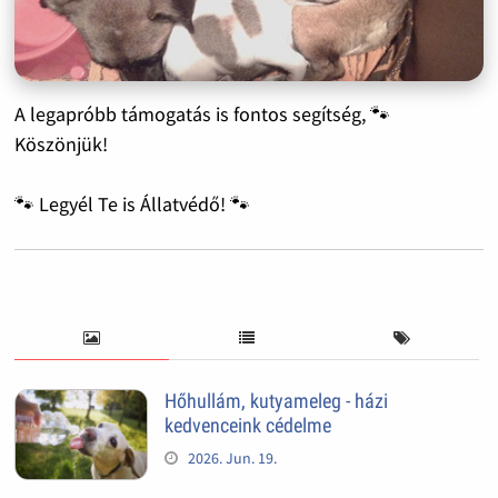
A legapróbb támogatás is fontos segítség, 🐾
Köszönjük!
🐾 Legyél Te is Állatvédő! 🐾
Hőhullám, kutyameleg - házi
kedvenceink cédelme
2026. Jun. 19.