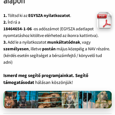
alapon
1.
Töltsd ki az
EGYSZA nyilatkozatot
.
2.
Írd rá a
18464654-1-06
-os adószámot (EGYSZA adatlapot
nyomtatáshoz kitöltve elérheted az ikonra kattintva).
3.
Add le a nyilatkozatot
munkáltatódnak
, vagy
személyesen
, illetve
postán
május közepéig a NAV részére.
(kérdés esetén segítséget a bérszámfejtő / könyvelő tud
adni)
Ismerd meg segítő programjainkat. Segítő
támogatásodat
hálásan köszönjük!