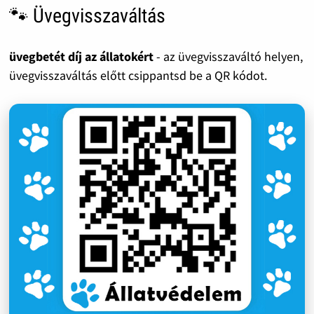
🐾 Üvegvisszaváltás
üvegbetét díj az állatokért
- az üvegvisszaváltó helyen,
üvegvisszaváltás előtt csippantsd be a QR kódot.