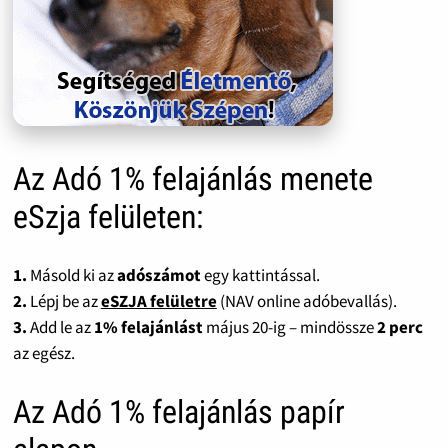
Az Adó 1% felajánlás menete
eSzja felületen:
1.
Másold ki az
adószámot
egy kattintással.
2.
Lépj be az
eSZJA felületre
(NAV online adóbevallás).
3.
Add le az
1% felajánlást
május 20-ig – mindössze
2 perc
az egész.
Az Adó 1% felajánlás papír