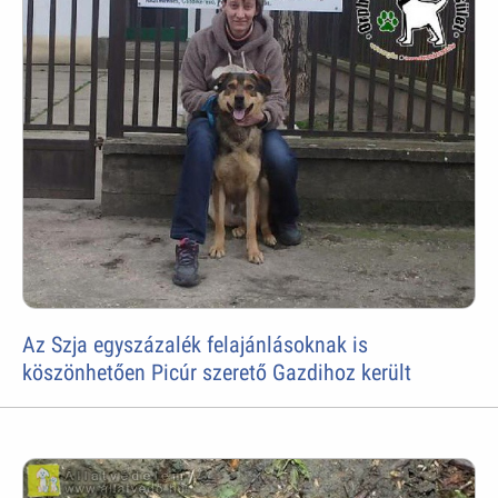
Az Szja egyszázalék felajánlásoknak is
köszönhetően Picúr szerető Gazdihoz került