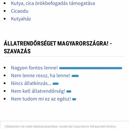
Kutya, cica örökbefogadás támogatása
Cicaodu
Kutyaház
ÁLLATRENDŐRSÉGET MAGYARORSZÁGRA! -
SZAVAZÁS
Nagyon fontos lenne!
Nem lenne rossz, ha lenne!
Nincs állatkínzás...
Nem kell állatrendőrség!
Nem tudom mi ez az egész!
Oldalainkon és mobil alkalmazásainkban cookie-kat használunk felhasználói élmény