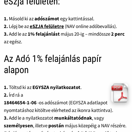
eSzja felületen:
1.
Másold ki az
adószámot
egy kattintással.
2.
Lépj be az
eSZJA felületre
(NAV online adóbevallás).
3.
Add le az
1% felajánlást
május 20-ig – mindössze
2 perc
az egész.
Az Adó 1% felajánlás papír
alapon
1.
Töltsd ki az
EGYSZA nyilatkozatot
.
2.
Írd rá a
18464654-1-06
-os adószámot (EGYSZA adatlapot
nyomtatáshoz kitöltve elérheted az ikonra kattintva).
3.
Add le a nyilatkozatot
munkáltatódnak
, vagy
személyesen
, illetve
postán
május közepéig a NAV részére.