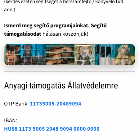
(kérdés esetén segítséget a bérszámfejtő / könyvelő tud
adni)
Ismerd meg segítő programjainkat. Segítő
támogatásodat
hálásan köszönjük!
Anyagi támogatás Állatvédelemre
OTP Bank:
11735005-20489094
IBAN:
HU58 1173 5005 2048 9094 0000 0000