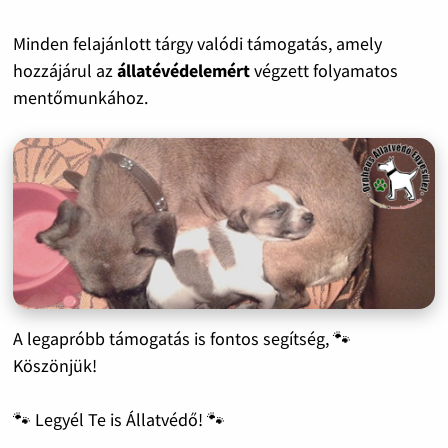
Minden felajánlott tárgy valódi támogatás, amely
hozzájárul az
állatévédelemért
végzett folyamatos
mentőmunkához.
A legapróbb támogatás is fontos segítség, 🐾
Köszönjük!
🐾 Legyél Te is Állatvédő! 🐾