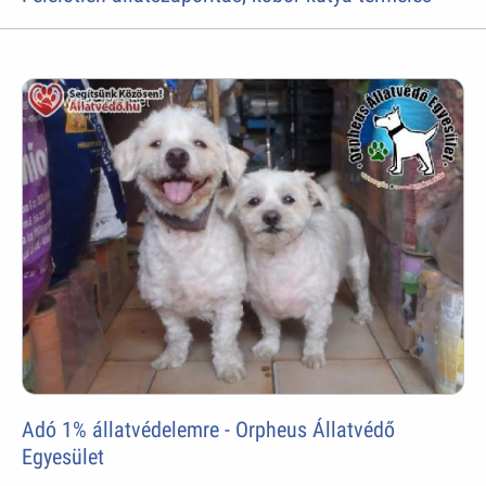
Adó 1% állatvédelemre - Orpheus Állatvédő
Egyesület