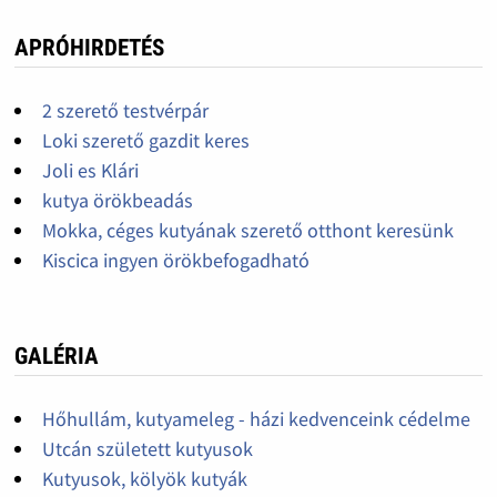
APRÓHIRDETÉS
2 szerető testvérpár
Loki szerető gazdit keres
Joli es Klári
kutya örökbeadás
Mokka, céges kutyának szerető otthont keresünk
Kiscica ingyen örökbefogadható
GALÉRIA
Hőhullám, kutyameleg - házi kedvenceink cédelme
Utcán született kutyusok
Kutyusok, kölyök kutyák