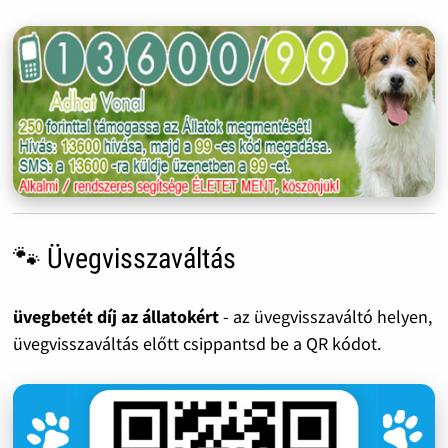
🐾 Üvegvisszaváltás
üvegbetét díj az állatokért
- az üvegvisszaváltó helyen,
üvegvisszaváltás előtt csippantsd be a QR kódot.