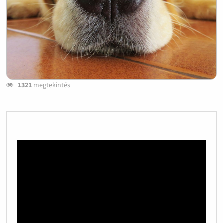
1321
megtekintés