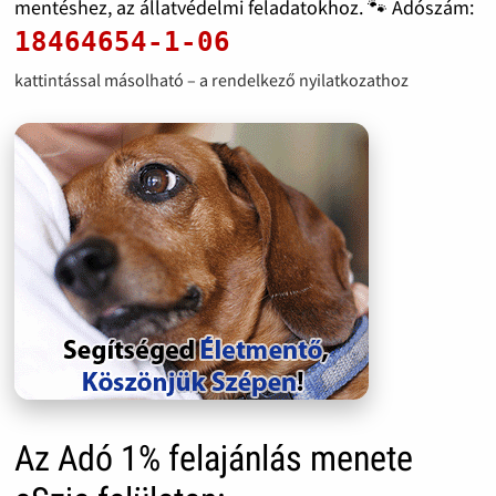
mentéshez, az állatvédelmi feladatokhoz. 🐾 Adószám:
18464654-1-06
kattintással másolható – a rendelkező nyilatkozathoz
Az Adó 1% felajánlás menete