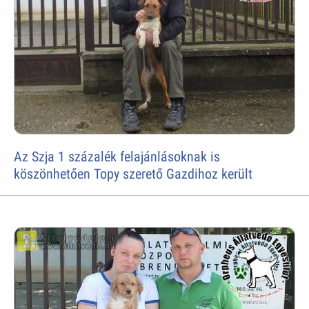
Az Szja 1 százalék felajánlásoknak is
köszönhetően Topy szerető Gazdihoz került