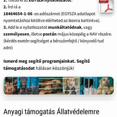
2.
Írd rá a
18464654-1-06
-os adószámot (EGYSZA adatlapot
nyomtatáshoz kitöltve elérheted az ikonra kattintva).
3.
Add le a nyilatkozatot
munkáltatódnak
, vagy
személyesen
, illetve
postán
május közepéig a NAV részére.
(kérdés esetén segítséget a bérszámfejtő / könyvelő tud
adni)
Ismerd meg segítő programjainkat. Segítő
támogatásodat
hálásan köszönjük!
Anyagi támogatás Állatvédelemre