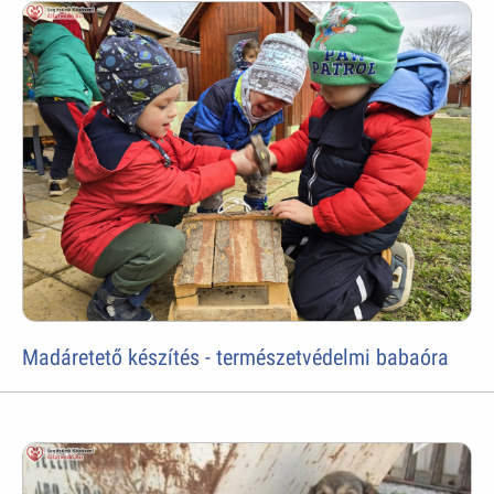
Madáretető készítés - természetvédelmi babaóra