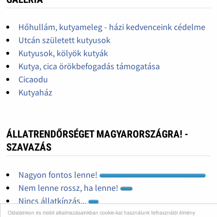
Hőhullám, kutyameleg - házi kedvenceink cédelme
Utcán született kutyusok
Kutyusok, kölyök kutyák
Kutya, cica örökbefogadás támogatása
Cicaodu
Kutyaház
ÁLLATRENDŐRSÉGET MAGYARORSZÁGRA! -
SZAVAZÁS
Nagyon fontos lenne!
Nem lenne rossz, ha lenne!
Nincs állatkínzás...
Nem kell állatrendőrség!
Oldalainkon és mobil alkalmazásainkban cookie-kat használunk felhasználói élmény