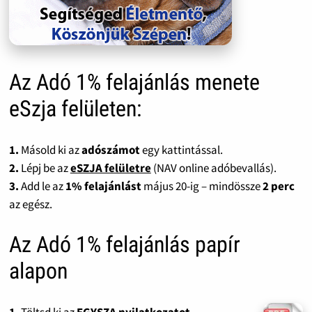
Az Adó 1% felajánlás menete
eSzja felületen:
1.
Másold ki az
adószámot
egy kattintással.
2.
Lépj be az
eSZJA felületre
(NAV online adóbevallás).
3.
Add le az
1% felajánlást
május 20-ig – mindössze
2 perc
az egész.
Az Adó 1% felajánlás papír
alapon
1.
Töltsd ki az
EGYSZA nyilatkozatot
.