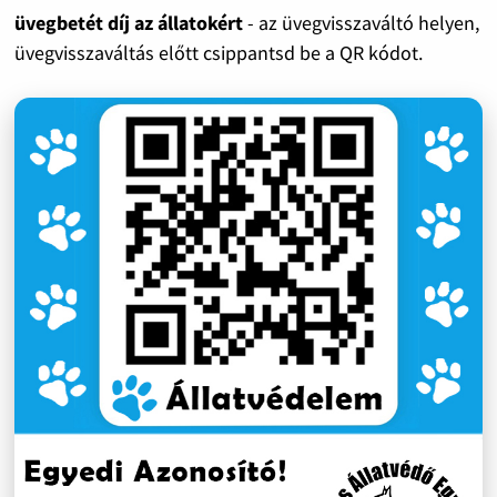
üvegbetét díj az állatokért
- az üvegvisszaváltó helyen,
üvegvisszaváltás előtt csippantsd be a QR kódot.