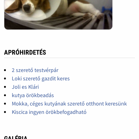
APRÓHIRDETÉS
2 szerető testvérpár
Loki szerető gazdit keres
Joli es Klári
kutya örökbeadás
Mokka, céges kutyának szerető otthont keresünk
Kiscica ingyen örökbefogadható
GALÉRIA