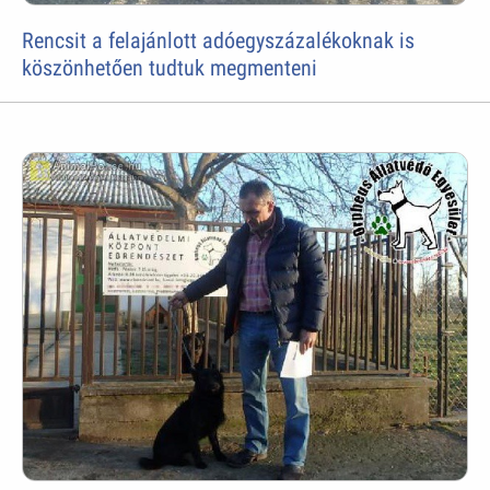
Rencsit a felajánlott adóegyszázalékoknak is
köszönhetően tudtuk megmenteni