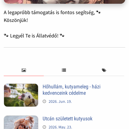
A legapróbb támogatás is fontos segítség, 🐾
Köszönjük!
🐾 Legyél Te is Állatvédő! 🐾
Hőhullám, kutyameleg - házi
kedvenceink cédelme
2026. Jun. 19.
Utcán született kutyusok
2026. May. 23.