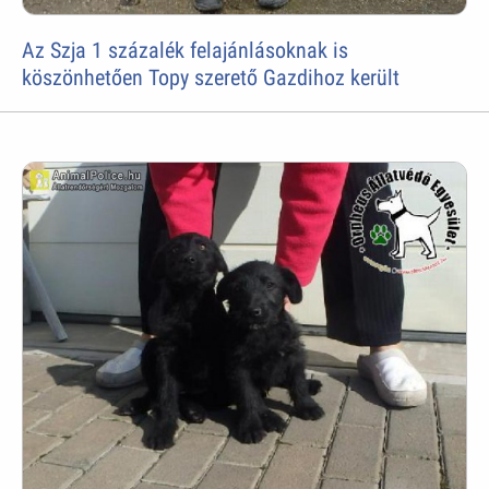
Az Szja 1 százalék felajánlásoknak is
köszönhetően Topy szerető Gazdihoz került