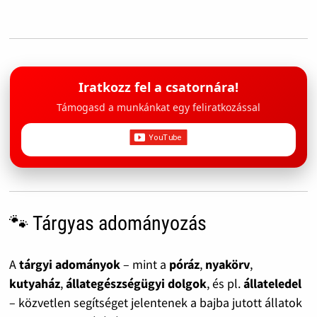
Iratkozz fel a csatornára!
Támogasd a munkánkat egy feliratkozással
🐾 Tárgyas adományozás
A
tárgyi adományok
– mint a
póráz
,
nyakörv
,
kutyaház
,
állategészségügyi dolgok
, és pl.
állateledel
– közvetlen segítséget jelentenek a bajba jutott állatok