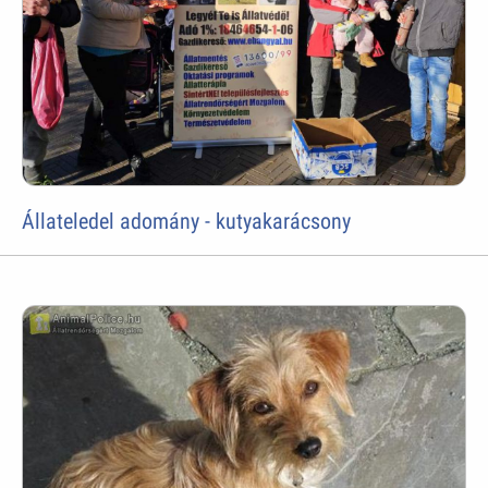
Állateledel adomány - kutyakarácsony