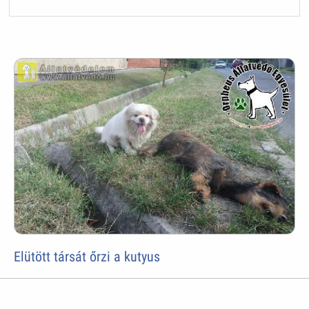
Elütött társát őrzi a kutyus