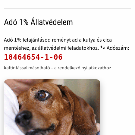
Adó 1% Állatvédelem
Adó 1% felajánlásod reményt ad a kutya és cica
mentéshez, az állatvédelmi feladatokhoz. 🐾 Adószám:
18464654-1-06
kattintással másolható – a rendelkező nyilatkozathoz