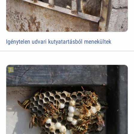
Igénytelen udvari kutyatartásból menekültek