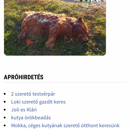
APRÓHIRDETÉS
2 szerető testvérpár
Loki szerető gazdit keres
Joli es Klári
kutya örökbeadás
Mokka, céges kutyának szerető otthont keresünk