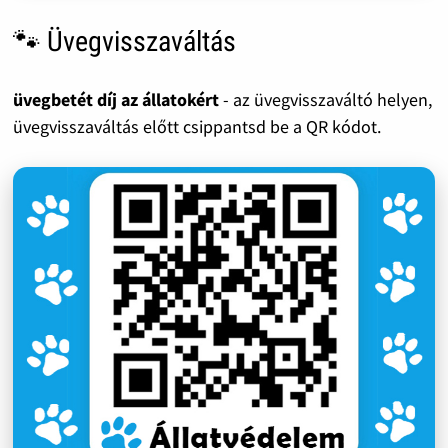
🐾 Üvegvisszaváltás
üvegbetét díj az állatokért
- az üvegvisszaváltó helyen,
üvegvisszaváltás előtt csippantsd be a QR kódot.