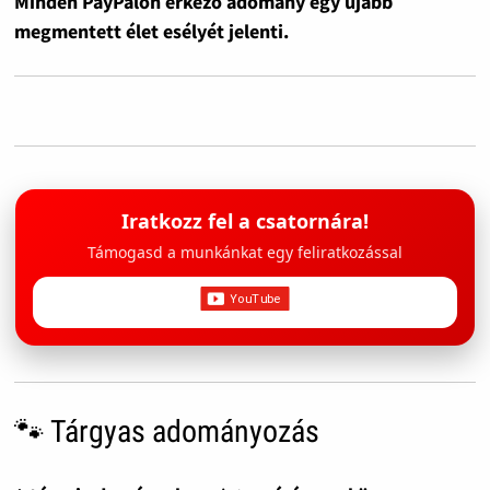
Minden PayPalon érkező adomány egy újabb
megmentett élet esélyét jelenti.
Iratkozz fel a csatornára!
Támogasd a munkánkat egy feliratkozással
🐾 Tárgyas adományozás