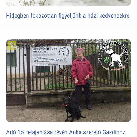
Hidegben fokozottan figyeljünk a házi kedvencekre
Adó 1% felajánlása révén Anka szerető Gazdihoz