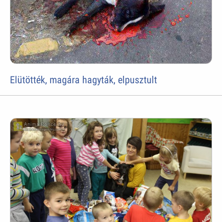
Elütötték, magára hagyták, elpusztult