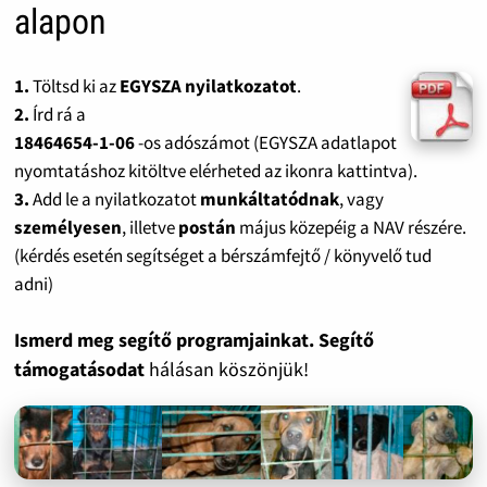
alapon
1.
Töltsd ki az
EGYSZA nyilatkozatot
.
2.
Írd rá a
18464654-1-06
-os adószámot (EGYSZA adatlapot
nyomtatáshoz kitöltve elérheted az ikonra kattintva).
3.
Add le a nyilatkozatot
munkáltatódnak
, vagy
személyesen
, illetve
postán
május közepéig a NAV részére.
(kérdés esetén segítséget a bérszámfejtő / könyvelő tud
adni)
Ismerd meg segítő programjainkat. Segítő
támogatásodat
hálásan köszönjük!