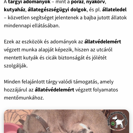
A
tárgyi adományok
– mint a
póráz
,
nyakörv
,
kutyaház
,
állategészségügyi dolgok
, és pl.
állateledel
– közvetlen segítséget jelentenek a bajba jutott állatok
mindennapi ellátásában.
Ezek az eszközök és adományok az
állatvédelemért
végzett munka alapját képezik, hiszen az utcáról
mentett kutyák és cicák biztonságát és jólétét
szolgálják.
Minden felajánlott tárgy valódi támogatás, amely
hozzájárul az
állatévédelemért
végzett folyamatos
mentőmunkához.