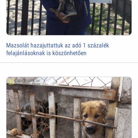
Mazsolát hazajuttattuk az adó 1 százalék
felajánlásoknak is köszönhetően