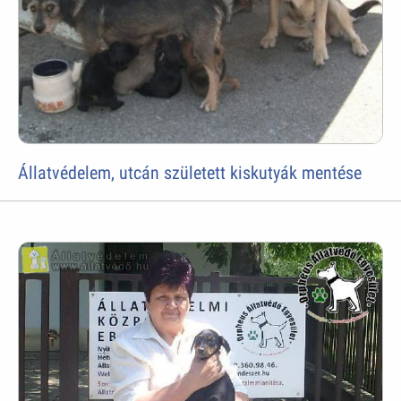
Állatvédelem, utcán született kiskutyák mentése