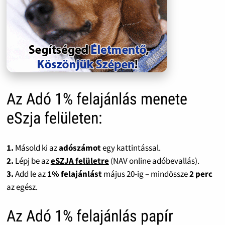
Az Adó 1% felajánlás menete
eSzja felületen:
1.
Másold ki az
adószámot
egy kattintással.
2.
Lépj be az
eSZJA felületre
(NAV online adóbevallás).
3.
Add le az
1% felajánlást
május 20-ig – mindössze
2 perc
az egész.
Az Adó 1% felajánlás papír