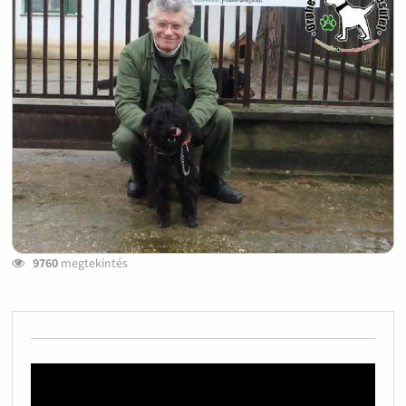
9760
megtekintés