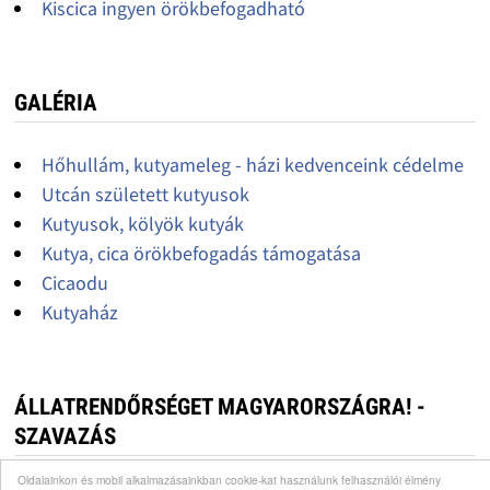
Kiscica ingyen örökbefogadható
GALÉRIA
Hőhullám, kutyameleg - házi kedvenceink cédelme
Utcán született kutyusok
Kutyusok, kölyök kutyák
Kutya, cica örökbefogadás támogatása
Cicaodu
Kutyaház
ÁLLATRENDŐRSÉGET MAGYARORSZÁGRA! -
SZAVAZÁS
Oldalainkon és mobil alkalmazásainkban cookie-kat használunk felhasználói élmény