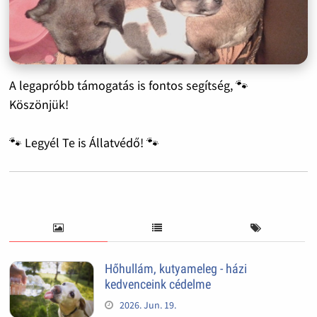
A legapróbb támogatás is fontos segítség, 🐾
Köszönjük!
🐾 Legyél Te is Állatvédő! 🐾
Hőhullám, kutyameleg - házi
kedvenceink cédelme
2026. Jun. 19.