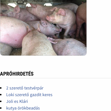
APRÓHIRDETÉS
2 szerető testvérpár
Loki szerető gazdit keres
Joli es Klári
kutya örökbeadás