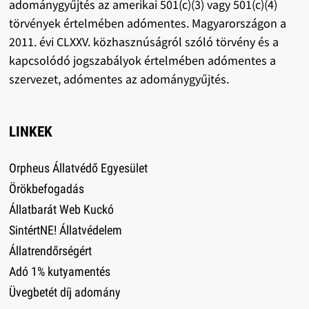
adománygyűjtés az amerikai 501(c)(3) vagy 501(c)(4)
törvények értelmében adómentes. Magyarországon a
2011. évi CLXXV. közhasznúságról szóló törvény és a
kapcsolódó jogszabályok értelmében adómentes a
szervezet, adómentes az adománygyűjtés.
LINKEK
Orpheus Állatvédő Egyesület
Örökbefogadás
Állatbarát Web Kuckó
SintértNE! Állatvédelem
Állatrendőrségért
Adó 1% kutyamentés
Üvegbetét díj adomány