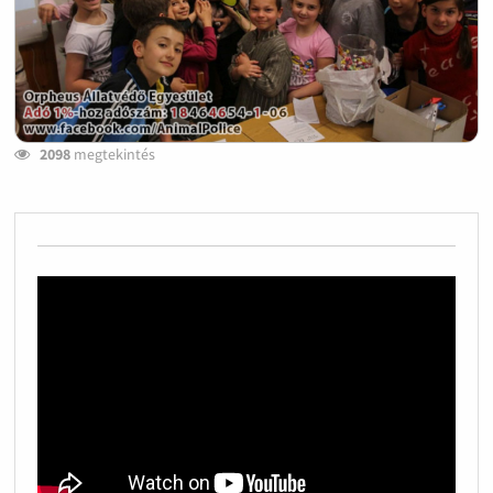
2098
megtekintés