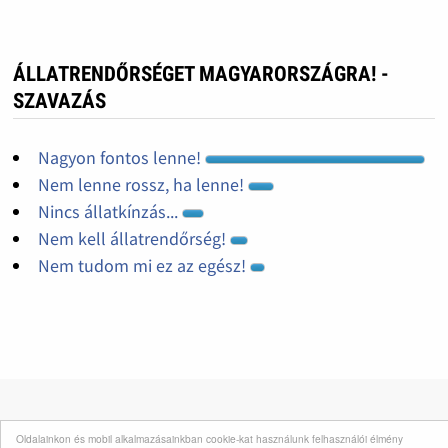
ÁLLATRENDŐRSÉGET MAGYARORSZÁGRA! -
SZAVAZÁS
Nagyon fontos lenne!
Nem lenne rossz, ha lenne!
Nincs állatkínzás...
Nem kell állatrendőrség!
Nem tudom mi ez az egész!
Oldalainkon és mobil alkalmazásainkban cookie-kat használunk felhasználói élmény
INFORMÁCIÓK