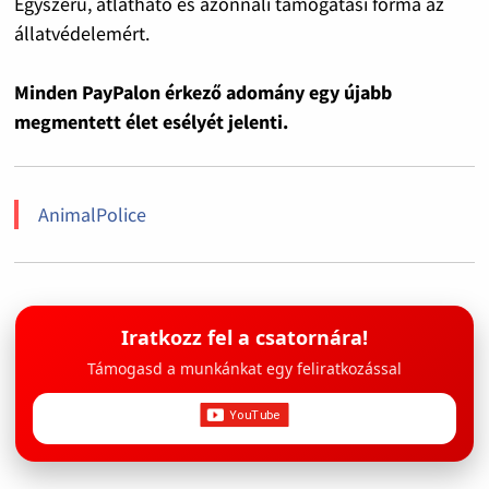
Egyszerű, átlátható és azonnali támogatási forma az
állatvédelemért.
Minden PayPalon érkező adomány egy újabb
megmentett élet esélyét jelenti.
AnimalPolice
Iratkozz fel a csatornára!
Támogasd a munkánkat egy feliratkozással