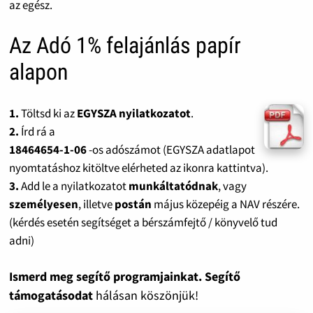
az egész.
Az Adó 1% felajánlás papír
alapon
1.
Töltsd ki az
EGYSZA nyilatkozatot
.
2.
Írd rá a
18464654-1-06
-os adószámot (EGYSZA adatlapot
nyomtatáshoz kitöltve elérheted az ikonra kattintva).
3.
Add le a nyilatkozatot
munkáltatódnak
, vagy
személyesen
, illetve
postán
május közepéig a NAV részére.
(kérdés esetén segítséget a bérszámfejtő / könyvelő tud
adni)
Ismerd meg segítő programjainkat. Segítő
támogatásodat
hálásan köszönjük!