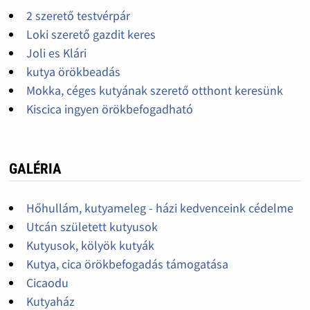
2 szerető testvérpár
Loki szerető gazdit keres
Joli es Klári
kutya örökbeadás
Mokka, céges kutyának szerető otthont keresünk
Kiscica ingyen örökbefogadható
GALÉRIA
Hőhullám, kutyameleg - házi kedvenceink cédelme
Utcán született kutyusok
Kutyusok, kölyök kutyák
Kutya, cica örökbefogadás támogatása
Cicaodu
Kutyaház