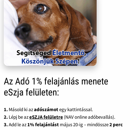
Az Adó 1% felajánlás menete
eSzja felületen:
1.
Másold ki az
adószámot
egy kattintással.
2.
Lépj be az
eSZJA felületre
(NAV online adóbevallás).
3.
Add le az
1% felajánlást
május 20-ig – mindössze
2 perc