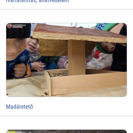
Ivartalanítás, állatvédelem
Madáretető