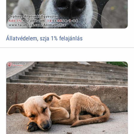
Állatvédelem, szja 1% felajánlás