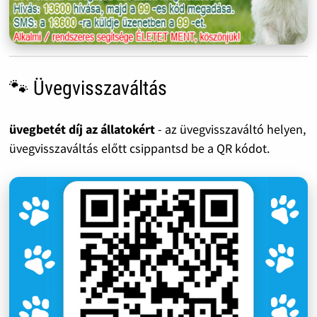
🐾 Üvegvisszaváltás
üvegbetét díj az állatokért
- az üvegvisszaváltó helyen,
üvegvisszaváltás előtt csippantsd be a QR kódot.