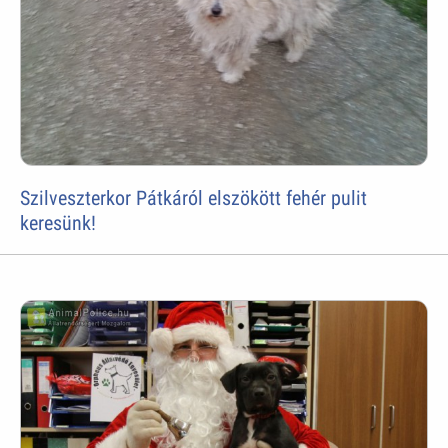
Szilveszterkor Pátkáról elszökött fehér pulit
keresünk!