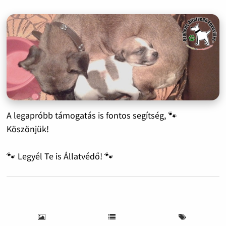
A legapróbb támogatás is fontos segítség, 🐾
Köszönjük!
🐾 Legyél Te is Állatvédő! 🐾